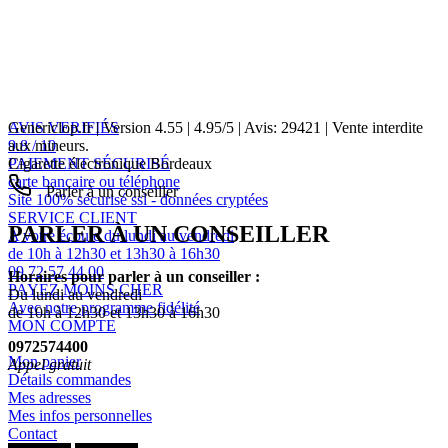
AVIS VERIFIÉS
Genericlop.fr
|
Version 4.55
|
4.95
/
5
| Avis:
29421
| Vente interdite
9.8 / 10
aux mineurs.
PAIEMENT SÉCURISÉ
Cigarette électronique Bordeaux
carte bancaire ou téléphone
Parler à un conseiller
Site 100% sécurisé ssl - données cryptées
SERVICE CLIENT
PARLER À UN CONSEILLER
A votre écoute du lundi au vendredi
de 10h à 12h30 et 13h30 à 16h30
09 72 57 44 00
Horaires pour parler à un conseiller :
PAYEZ MOINS CHER
Du lundi au vendredi
Avec notre programme fidélité
de 10h à 12h30 et 13h30 à 16h30
MON COMPTE
0972574400
Mon panier
Appel gratuit
Détails commandes
Mes adresses
Mes infos personnelles
Contact