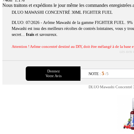
Nous traitons et expédions le jour même les commandes enregistrées 
DLUO MAWASHI CONCENTRÉ 30ML FIGHTER FUEL
DLUO: 07/2026 - Arôme Mawashi de la gamme FIGHTER FUEL. 9% - 
Mawashi est issu des meilleurs récoltes de contrés lointaines, vous y t
secret...
frais
et savoureux.
Attention ! Arôme concentré destiné au DIY, doit être mélangé à de la base et 
LES AVIS
Donnez
5
NOTE :
/5
Votre Avis
DLUO Mawashi Concentré 3