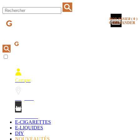
MON PANIER
(
0
)
COMMANDER
Compte
Magasins
Mon Panier
E-CIGARETTES
E-LIQUIDES
DIY
NOUVEAUTÉS