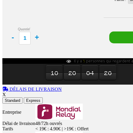
Quantité
Il y a
5
personnes qui regardent a
10
00
20
00
04
00
25
26
10
20
04
25
DÉLAIS DE LIVRAISON
X
Standard
Express
Entreprise
Délai de livraison
48/72h ouvrés
Tarifs
< 19€ : 4.90€ | >19€ : Offert