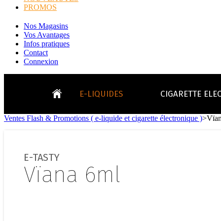
PROMOS
Nos Magasins
Vos Avantages
Infos pratiques
Contact
Connexion
E-LIQUIDES
CIGARETTE ELE
Ventes Flash & Promotions ( e-liquide et cigarette électronique )
>
Vïa
LE
KITS E-CIGARETTES
CLEAROMIS
Bo
LE BLOG
E-TASTY
Bo
Vïana 6ml
Tabacs
Fruités
Go
Toutes les ma
- INFOS GENERICLOP
Eleaf, Aspir
V
TOUS LES E-LIQUIDES
Smok, Innokin, Joye
Formats classiques
Liv
- INFOS VAPE
- VÉGÉTAL/NATUREL