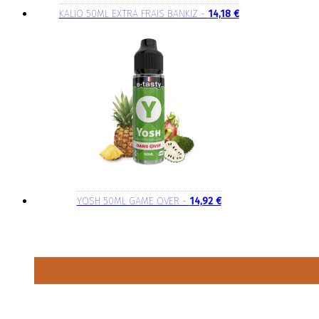
KALIO 50ML EXTRA FRAIS BANKIZ -
14,18 €
YOSH 50ML GAME OVER -
14,92 €