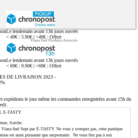
ison
Le lendemain avant 13h jours ouvrés
< 49€ : 5.90€ | >49€ : Offert
Vïana 6ml Produits Associés
ison
Le lendemain avant 13h jours ouvrés
< 69€ : 9.90€ | >69€ : Offert
ES DE LIVRAISON 2023 -
2%
 et expédions le jour même les commandes enregistrées avant 15h du
edi.
L E-TASTY
euse, fraiche.
e Vïana 6ml Sept par E-TASTY. Ne vous y trompez pas, cette pastèque
uteuse est aussi puissante que surprenante. Ne vous fiez pas à son