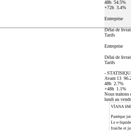
48h
54.5%
+72h
3.4%
Entreprise
Délai de livra
Tarifs
Entreprise
Délai de livra
Tarifs
- STATISIQU
Avant 13
96.
48h
2.7%
+48h
1.1%
Nous traitons
lundi au vendr
VÏANA 6M
Pastèque jut
Le e-liquid
fraiche et j