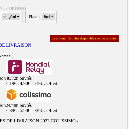
 VOS OPTIONS
:
Flacon :
Rangements
Flacons vides
étuis, housses
uches
ods
Le produit n'est plus disponible avec cette option
DE LIVRAISON
TS
PETITS FORMATS
10ml
Pyrex
Pièces détachées
xpress
vitres de
Rings, adaptateurs,
rechange
bagues silicones ...
ructible
fils...
ison
48/72h ouvrés
< 19€ : 4.90€ | >19€ : Offert
ison
24/48h ouvrés
< 39€ : 5.90€ | >39€ : Offert
UES DE LIVRAISON 2023 COLISSIMO -