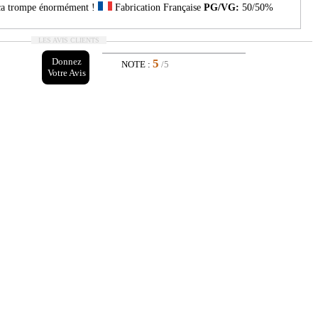
ça trompe énormément !
Fabrication Française
PG/VG:
50/50%
LES AVIS CLIENTS
Donnez
5
NOTE :
/5
Votre Avis