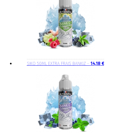
SIKO 50ML EXTRA FRAIS BANKIZ -
14,18 €