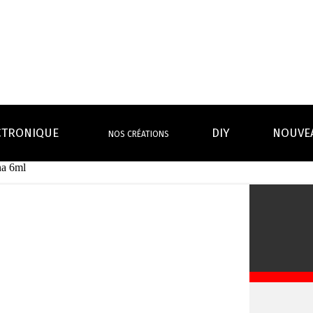
CTRONIQUE
DIY
NOUVE
NOS CRÉATIONS
na 6ml
S MAGASINS
INFOS PRATIQUES
EURS
BATTERIES
RÉSIST
rdeaux Centre
Calculateur BOOSTER Eliquide
rdeaux Chartrons
Ouvrir un flacon Grand format
urmands
Menthes
Givrés
Cafés
Thés
B
Lexique de la vape
rques
Un problème, une question ?
Boxs/ Mods
Boxs
e,
OS AVANTAGES
Toutes les Ré
avec accu
batterie
tech ...
coils, têtes d’
amovible
intégrée
Quel kit de cigarette choisir ?
mèch
raison offerte