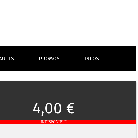
AUTÉS
PROMOS
INFOS
L’AVIS DES MÉDECINS
ACCESSOIRES
ANCES
LA PRESSE EN PARLE
Emission "C'est dans l'air"
4,00 €
oissons
Boosters
Reportage Vox Pop ARTE
Drip Tip
Chargeurs
Interview France Bleu Genericlop
embouts, becs
câbles, secteurs
INDISPONIBLE
sistances
atomiseurs,
es