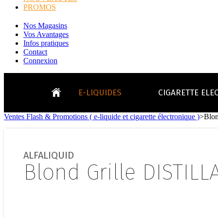
PROMOS
Nos Magasins
Vos Avantages
Infos pratiques
Contact
Connexion
E-LIQUIDES
CIGARETTE ELE
Ventes Flash & Promotions ( e-liquide et cigarette électronique )
>
Blo
LE
KITS E-CIGARETTES
CLEAROMIS
Bo
LE BLOG
ALFALIQUID
Bo
Blond Grille DISTILL
Tabacs
Fruités
Go
Toutes les ma
- INFOS GENERICLOP
Eleaf, Aspir
V
TOUS LES E-LIQUIDES
Smok, Innokin, Joye
Formats classiques
Liv
- INFOS VAPE
- VÉGÉTAL/NATUREL