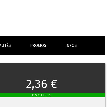
AUTÉS
PROMOS
INFOS
L’AVIS DES MÉDECINS
ACCESSOIRES
ANCES
LA PRESSE EN PARLE
Emission "C'est dans l'air"
2,36 €
oissons
Boosters
Reportage Vox Pop ARTE
Drip Tip
Chargeurs
Interview France Bleu Genericlop
embouts, becs
câbles, secteurs
EN STOCK
sistances
atomiseurs,
es