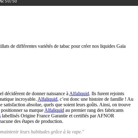
G:
50/50
llats de différentes variétés de tabac pour créer nos liquides Gaïa
el décidèrent de donner naissance à
Alfaliquid
. Ils furent rejoints
omatique incroyable.
Alfaliquid
, c’est donc une histoire de famille ! Au
 satisfaction absolue, quels que soient leurs goûts. Ainsi, on trouve
u positionner sa marque
Alfaliquid
au premier rang des fabricants
s
labellisés Origine France Garantie et certifiés par AFNOR
chacune des étapes de production.
 maintenir leurs habitudes grâce à la vape.
"