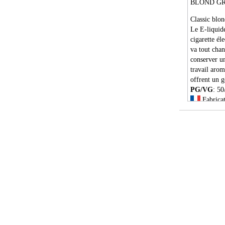
BLOND GR
Classic blon
Le E-liqui
cigarette él
va tout chan
conserver un
travail arom
offrent un g
PG/VG
: 50
Fabricat