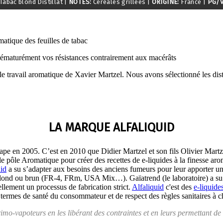
Tabac blond Distillat
|
NOTES:
Cereales grillées
|
ORIGINE:
France
|
PG/V
atique des feuilles de tabac
prématurément vos résistances contrairement aux macérâts
le travail aromatique de Xavier Martzel. Nous avons sélectionné les disti
LA MARQUE ALFALIQUID
e en 2005. C’est en 2010 que Didier Martzel et son fils Olivier Martz
e le pôle Aromatique pour créer des recettes de e-liquides à la finesse ar
uid
a su s’adapter aux besoins des anciens fumeurs pour leur apporter une
ic blond ou brun (FR-4, FRm, USA Mix…). Gaïatrend (le laboratoire) a s
llement un processus de fabrication strict.
Alfaliquid
c'est des
e-liquide
 termes de santé du consommateur et de respect des règles sanitaires à 
imo-vapoteurs en les libérant des contraintes et en leurs permettant de