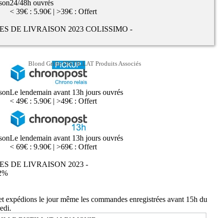
ison
24/48h ouvrés
< 39€ : 5.90€ | >39€ : Offert
UES DE LIVRAISON 2023 COLISSIMO -
Blond Grille DISTILLAT Produits Associés
ison
Le lendemain avant 13h jours ouvrés
< 49€ : 5.90€ | >49€ : Offert
ison
Le lendemain avant 13h jours ouvrés
< 69€ : 9.90€ | >69€ : Offert
ES DE LIVRAISON 2023 -
2%
 et expédions le jour même les commandes enregistrées avant 15h du
edi.