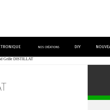
CTRONIQUE
DIY
NOUVE
NOS CRÉATIONS
nd Grille DISTILLAT
S MAGASINS
INFOS PRATIQUES
EURS
BATTERIES
RÉSIST
rdeaux Centre
Calculateur BOOSTER Eliquide
rdeaux Chartrons
Ouvrir un flacon Grand format
AT
urmands
Menthes
Givrés
Cafés
Thés
B
Lexique de la vape
rques
Un problème, une question ?
Boxs/ Mods
Boxs
e,
OS AVANTAGES
Toutes les Ré
avec accu
batterie
tech ...
coils, têtes d’
amovible
intégrée
Quel kit de cigarette choisir ?
mèch
raison offerte