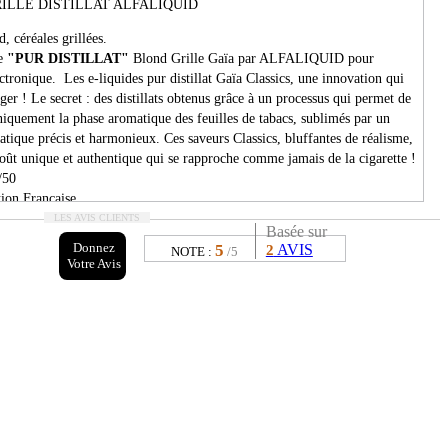
ILLE DISTILLAT ALFALIQUID
d, céréales grillées.
de
"PUR DISTILLAT"
Blond Grille Gaïa par ALFALIQUID pour
ectronique. Les e-liquides pur distillat Gaïa Classics, une innovation qui
ger ! Le secret : des distillats obtenus grâce à un processus qui permet de
iquement la phase aromatique des feuilles de tabacs, sublimés par un
atique précis et harmonieux. Ces saveurs Classics, bluffantes de réalisme,
oût unique et authentique qui se rapproche comme jamais de la cigarette !
/50
ion Française.
LES AVIS CLIENTS
Basée sur
Donnez
5
AVIS
2
NOTE :
/5
Votre Avis