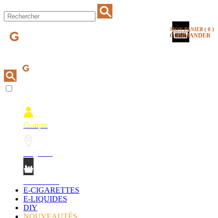
MON PANIER
(
0
)
COMMANDER
Compte
Magasins
Mon Panier
E-CIGARETTES
E-LIQUIDES
DIY
NOUVEAUTÉS