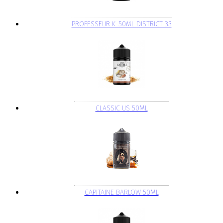
PROFESSEUR K. 50ML DISTRICT 33
CLASSIC US 50ML
CAPITAINE BARLOW 50ML