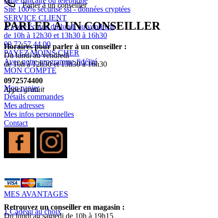
carte bancaire ou téléphone
Parler à un conseiller
Site 100% sécurisé ssl - données cryptées
SERVICE CLIENT
PARLER À UN CONSEILLER
A votre écoute du lundi au vendredi
de 10h à 12h30 et 13h30 à 16h30
09 72 57 44 00
Horaires pour parler à un conseiller :
PAYEZ MOINS CHER
Du lundi au vendredi
Avec notre programme fidélité
de 10h à 12h30 et 13h30 à 16h30
MON COMPTE
0972574400
Mon panier
Appel gratuit
Détails commandes
Mes adresses
Mes infos personnelles
Contact
MES AVANTAGES
Retrouvez un conseiller en magasin :
1 Cadeau au choix
Du lundi au samedi de 10h à 19h15