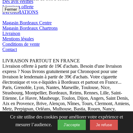
Des avis vérifiés
Livraison offerte
Fermer
INFORMATIONS
Magasin Bordeaux Centre
Magasin Bordeaux Chartrons
Livraison
Mentions légales
Conditions de vente
Contact
LIVRAISON PARTOUT EN FRANCE
Livraison offerte à partir de 19€ d'achats. Besoin d'une livraison
express ? Nous livrons gratuitement par Chronopost pour une
livraison le lendemain à partir de 39€ d'achats. Votre cigarette
électronique et vos e-liquides à Bordeaux et partout en France...
Paris, Grenoble, Lyon, Nantes, Marseille, Toulouse, Nice,
Strasbourg, Montpellier, Bordeaux, Reims, Rennes, Lille, Saint-
Etienne, Le Havre, Maubeuge, Toulon, Dijon, Angers, Saint Denis,
Aix en Provence, Brive, Alençon, Nîmes, Tours, Clermont, Amiens,
Metz, Perpignan, Orléans, Mulhouse, Bastia, Rouen, Nancy,
Limoges, Avignon, Pau, Caen, Blois, Poitiers, Arles, la Corse,
Ce site utilise des cookies pour améliorer votre expérience et
Tarbes, la Rochelle, Le Mans, Brest etc... Et si la législation de votre
mesurer l’audience.
pays le permet par colissimo, en Suisse, Luxembourg, Monaco,
J'accepte
Je refuse
Suède ...