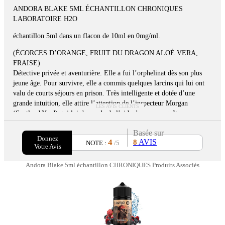
ANDORA BLAKE 5ML ÉCHANTILLON CHRONIQUES
LABORATOIRE H2O
échantillon 5ml dans un flacon de 10ml en 0mg/ml.
(ÉCORCES D’ORANGE, FRUIT DU DRAGON ALOÉ VERA,
FRAISE)
Détective privée et aventurière. Elle a fui l’orphelinat dès son plus
jeune âge. Pour survivre, elle a commis quelques larcins qui lui ont
valu de courts séjours en prison. Très intelligente et dotée d’une
grande intuition, elle attire l’attention de l’inspecteur Morgan
LES AVIS CLIENTS
(Scotland Yard) qui lui demande de l’aide dans ses enquêtes .
Basée sur
Donnez
4
AVIS
8
NOTE :
/5
Votre Avis
Andora Blake 5ml échantillon CHRONIQUES Produits Associés