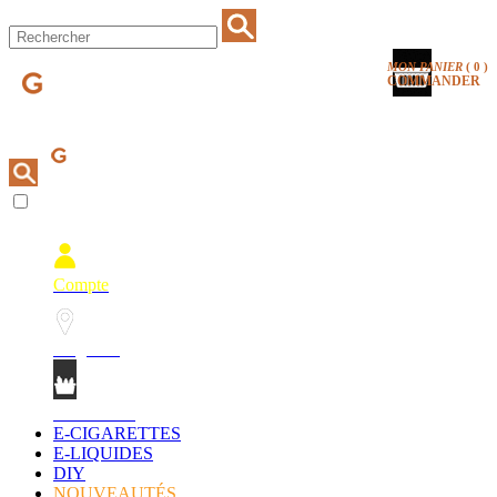
MON PANIER
(
0
)
COMMANDER
Compte
Magasins
Mon Panier
E-CIGARETTES
E-LIQUIDES
DIY
NOUVEAUTÉS