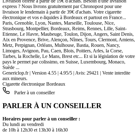
Livraison offerte à partir de 19€ d'achats. Besoin d'une livraison
express ? Nous livrons gratuitement par Chronopost pour une
livraison le lendemain à partir de 39€ d'achats. Votre cigarette
électronique et vos e-liquides à Bordeaux et partout en France...
Paris, Grenoble, Lyon, Nantes, Marseille, Toulouse, Nice,
Strasbourg, Montpellier, Bordeaux, Reims, Rennes, Lille, Saint-
Etienne, Le Havre, Maubeuge, Toulon, Dijon, Angers, Saint Denis,
Aix en Provence, Brive, Alençon, Nîmes, Tours, Clermont, Amiens,
Metz, Perpignan, Orléans, Mulhouse, Bastia, Rouen, Nancy,
Limoges, Avignon, Pau, Caen, Blois, Poitiers, Arles, la Corse,
Tarbes, la Rochelle, Le Mans, Brest etc... Et si la législation de votre
pays le permet par colissimo, en Suisse, Luxembourg, Monaco,
Suède ...
Genericlop.fr
|
Version 4.55
|
4.95
/
5
| Avis:
29421
| Vente interdite
aux mineurs.
Cigarette électronique Bordeaux
Parler à un conseiller
PARLER À UN CONSEILLER
Horaires pour parler à un conseiller :
Du lundi au vendredi
de 10h à 12h30 et 13h30 à 16h30