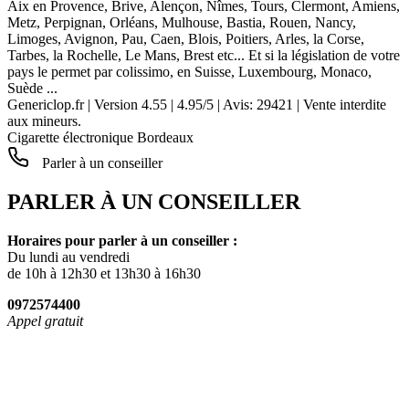
Aix en Provence, Brive, Alençon, Nîmes, Tours, Clermont, Amiens,
Metz, Perpignan, Orléans, Mulhouse, Bastia, Rouen, Nancy,
Limoges, Avignon, Pau, Caen, Blois, Poitiers, Arles, la Corse,
Tarbes, la Rochelle, Le Mans, Brest etc... Et si la législation de votre
pays le permet par colissimo, en Suisse, Luxembourg, Monaco,
Suède ...
Genericlop.fr
|
Version 4.55
|
4.95
/
5
| Avis:
29421
| Vente interdite
aux mineurs.
Cigarette électronique Bordeaux
Parler à un conseiller
PARLER À UN CONSEILLER
Horaires pour parler à un conseiller :
Du lundi au vendredi
de 10h à 12h30 et 13h30 à 16h30
0972574400
Appel gratuit