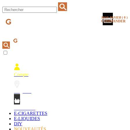
MON PANIER
(
0
)
COMMANDER
Compte
Magasins
Mon Panier
E-CIGARETTES
E-LIQUIDES
DIY
NOUVEAUTÉS