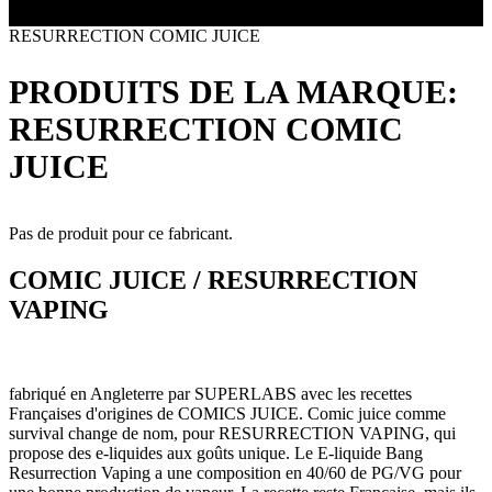
Toutes les marques
- SELS DE NICOTINE
Boxs
RESURRECTION COMIC JUICE
Eleaf, Aspire,
batterie
Smok, Innokin, Joyetech ...
- FORMATS ÉCONOMIQUES
classiques
L’AVIS DES MÉDECINS
intégrée
PRODUITS DE LA MARQUE:
- LES PLUS VENDUS
LA PRESSE EN PARLE
- LES PACKS PROMOS
RESURRECTION COMIC
LES MINI-CLOPES
Emission "C'est dans l'air"
- RECHERCHE AVANCÉE
JUICE
Reportage Vox Pop ARTE
Interview France Bleu Genericlop
ts Boxs
Pas de produit pour ce fabricant.
Pods & Formats Poche
COMIC JUICE / RESURRECTION
VAPING
utant
 d'emploi
Les cartouches
pour pods
fabriqué en Angleterre par SUPERLABS avec les recettes
Françaises d'origines de COMICS JUICE. Comic juice comme
survival change de nom, pour RESURRECTION VAPING, qui
propose des e-liquides aux goûts unique. Le E-liquide Bang
Resurrection Vaping a une composition en 40/60 de PG/VG pour