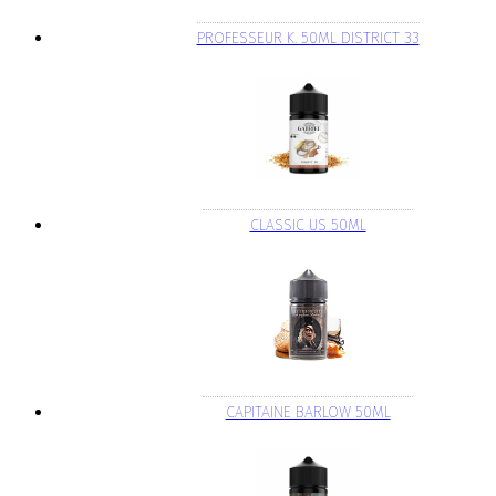
PROFESSEUR K. 50ML DISTRICT 33
CLASSIC US 50ML
CAPITAINE BARLOW 50ML