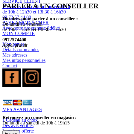
SERVICE CLIENT
PARLER À UN CONSEILLER
A votre écoute du lundi au vendredi
de 10h à 12h30 et 13h30 à 16h30
09 72 57 44 00
Horaires pour parler à un conseiller :
PAYEZ MOINS CHER
Du lundi au vendredi
Avec notre programme fidélité
de 10h à 12h30 et 13h30 à 16h30
MON COMPTE
0972574400
Mon panier
Appel gratuit
Détails commandes
Mes adresses
Mes infos personnelles
Contact
MES AVANTAGES
Retrouvez un conseiller en magasin :
1 Cadeau au choix
Du lundi au samedi de 10h à 19h15
Des avis vérifiés
Livraison offerte
Fermer