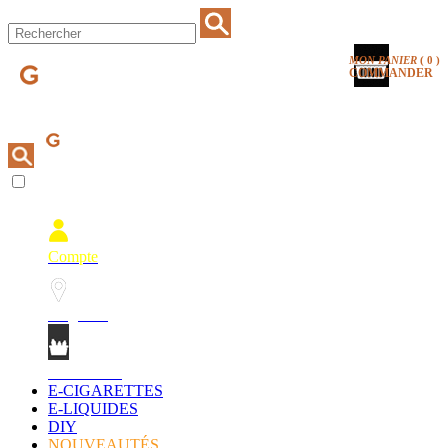
MON PANIER
(
0
)
COMMANDER
Compte
Magasins
Mon Panier
E-CIGARETTES
E-LIQUIDES
DIY
NOUVEAUTÉS