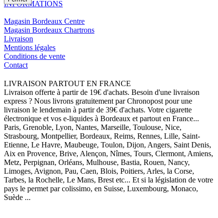
INFORMATIONS
Magasin Bordeaux Centre
Magasin Bordeaux Chartrons
Livraison
Mentions légales
Conditions de vente
Contact
LIVRAISON PARTOUT EN FRANCE
Livraison offerte à partir de 19€ d'achats. Besoin d'une livraison
express ? Nous livrons gratuitement par Chronopost pour une
livraison le lendemain à partir de 39€ d'achats. Votre cigarette
électronique et vos e-liquides à Bordeaux et partout en France...
Paris, Grenoble, Lyon, Nantes, Marseille, Toulouse, Nice,
Strasbourg, Montpellier, Bordeaux, Reims, Rennes, Lille, Saint-
Etienne, Le Havre, Maubeuge, Toulon, Dijon, Angers, Saint Denis,
Aix en Provence, Brive, Alençon, Nîmes, Tours, Clermont, Amiens,
Metz, Perpignan, Orléans, Mulhouse, Bastia, Rouen, Nancy,
Limoges, Avignon, Pau, Caen, Blois, Poitiers, Arles, la Corse,
Tarbes, la Rochelle, Le Mans, Brest etc... Et si la législation de votre
pays le permet par colissimo, en Suisse, Luxembourg, Monaco,
Suède ...