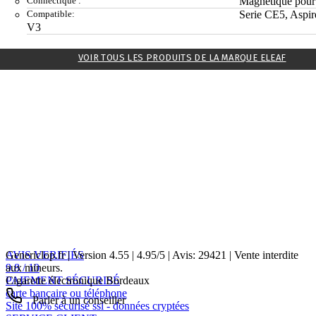
Connectique :
Magnétique pour
Compatible:
Serie CE5, Aspir
V3
VOIR TOUS LES PRODUITS DE LA MARQUE ELEAF
AVIS VERIFIÉS
Genericlop.fr
|
Version 4.55
|
4.95
/
5
| Avis:
29421
| Vente interdite
9.8 / 10
aux mineurs.
PAIEMENT SÉCURISÉ
Cigarette électronique Bordeaux
carte bancaire ou téléphone
Parler à un conseiller
Site 100% sécurisé ssl - données cryptées