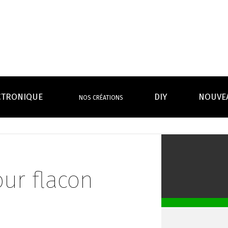
CTRONIQUE
DIY
NOUVE
NOS CRÉATIONS
S MAGASINS
INFOS PRATIQUES
EURS
BATTERIES
RÉSIST
rdeaux Centre
Calculateur BOOSTER Eliquide
rdeaux Chartrons
Ouvrir un flacon Grand format
ur flacon
urmands
Menthes
Givrés
Cafés
Thés
B
Lexique de la vape
rques
Un problème, une question ?
Boxs/ Mods
Boxs
e,
OS AVANTAGES
Toutes les Ré
avec accu
batterie
tech ...
coils, têtes d’
amovible
intégrée
Quel kit de cigarette choisir ?
mèch
raison offerte