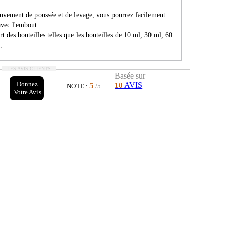
vement de poussée et de levage, vous pourrez facilement
avec l'embout.
rt des bouteilles telles que les bouteilles de 10 ml, 30 ml, 60
.
LES AVIS CLIENTS
Basée sur
Donnez
5
AVIS
10
NOTE :
/5
Votre Avis