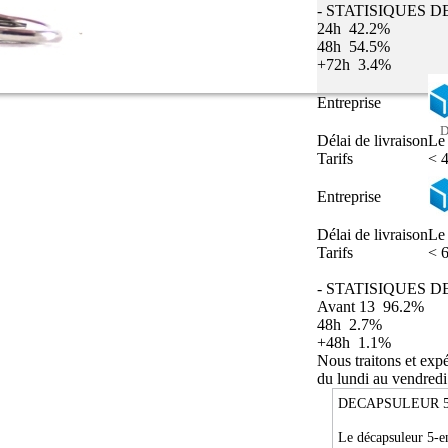
- STATISIQUES D
24h
42.2%
48h
54.5%
+72h
3.4%
Entreprise
D
Délai de livraison
Le
Tarifs
< 4
Entreprise
Délai de livraison
Le
Tarifs
< 6
- STATISIQUES D
Avant 13
96.2%
48h
2.7%
+48h
1.1%
Nous traitons et exp
du lundi au vendredi
DECAPSULEUR 
Le décapsuleur 5-en