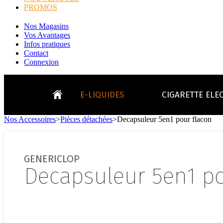
PROMOS
Nos Magasins
Vos Avantages
Infos pratiques
Contact
Connexion
E-LIQUIDES
CIGARETTE ELE
Nos Accessoires
>
Pièces détachées
>
Decapsuleur 5en1 pour flacon
LE
KITS E-CIGARETTES
CLEAROMIS
Bo
LE BLOG
GENERICLOP
Bo
Decapsuleur 5en1 po
Tabacs
Fruités
Go
Toutes les ma
- INFOS GENERICLOP
Eleaf, Aspir
V
TOUS LES E-LIQUIDES
Smok, Innokin, Joye
Formats classiques
Liv
- INFOS VAPE
- VÉGÉTAL/NATUREL