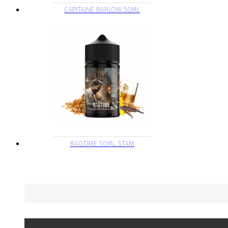
CAPITAINE BARLOW 50ML
RAGTIME 50ML STAM