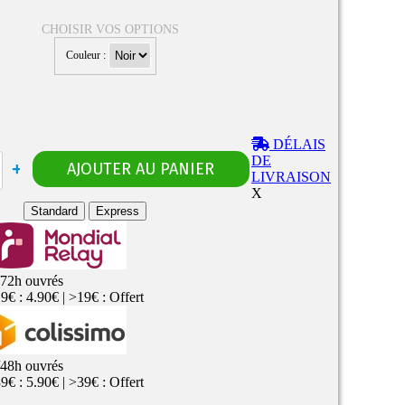
CHOISIR VOS OPTIONS
Couleur :
Rangements
Flacons vides
étuis, housses
uches
ods
DÉLAIS
TS
PETITS FORMATS
DE
10ml
Pyrex
Pièces détachées
LIVRAISON
vitres de
Rings, adaptateurs,
X
rechange
bagues silicones ...
ructible
Standard
Express
fils...
/72h ouvrés
9€ : 4.90€ | >19€ : Offert
/48h ouvrés
9€ : 5.90€ | >39€ : Offert