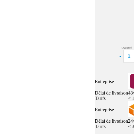
Quel E-liquide choisir ?
adeau au choix
Quelle Accu choisir ?
OPES
Le végétol c'est quoi ?
Les carto
Voir tout
Les Accus
pour p
piles
pour boxs
 Poche
Quantité
MAXI FORMATS
GRANDS FORMA
100ml et +
50ml
RBA Reconst
RBA, coton, 
hes
Entreprise
s
Délai de livraison
48
Tarifs
< 1
Entreprise
Délai de livraison
24
Tarifs
< 3