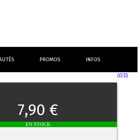
AUTÉS
PROMOS
INFOS
AVIS
L’AVIS DES MÉDECINS
ACCESSOIRES
ANCES
LA PRESSE EN PARLE
Emission "C'est dans l'air"
7,90 €
oissons
Boosters
Reportage Vox Pop ARTE
Drip Tip
Chargeurs
Interview France Bleu Genericlop
embouts, becs
câbles, secteurs
EN STOCK
sistances
atomiseurs,
es