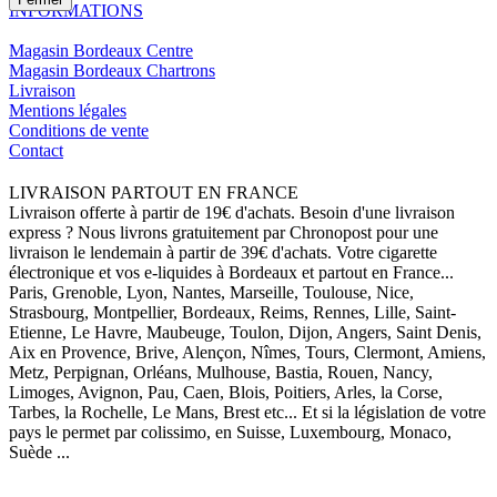
INFORMATIONS
Magasin Bordeaux Centre
Magasin Bordeaux Chartrons
Livraison
Mentions légales
Conditions de vente
Contact
LIVRAISON PARTOUT EN FRANCE
Livraison offerte à partir de 19€ d'achats. Besoin d'une livraison
express ? Nous livrons gratuitement par Chronopost pour une
livraison le lendemain à partir de 39€ d'achats. Votre cigarette
électronique et vos e-liquides à Bordeaux et partout en France...
Paris, Grenoble, Lyon, Nantes, Marseille, Toulouse, Nice,
Strasbourg, Montpellier, Bordeaux, Reims, Rennes, Lille, Saint-
Etienne, Le Havre, Maubeuge, Toulon, Dijon, Angers, Saint Denis,
Aix en Provence, Brive, Alençon, Nîmes, Tours, Clermont, Amiens,
Metz, Perpignan, Orléans, Mulhouse, Bastia, Rouen, Nancy,
Limoges, Avignon, Pau, Caen, Blois, Poitiers, Arles, la Corse,
Tarbes, la Rochelle, Le Mans, Brest etc... Et si la législation de votre
pays le permet par colissimo, en Suisse, Luxembourg, Monaco,
Suède ...