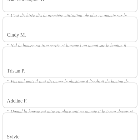
JOYETECH
"
C'est déchirée dés la première utilisation, de plus ça appuie sur le
bouton de marche et ma cramé une résistance, je déconseille
"
Cindy M.
Avis Sur Housse Silicone Ego Aio JOYETECH
"
Nul la housse est trop serrée et lorsque l on appui sur le bouton il
reste bloqué.
Je déconseille, très déçue de cet achat.
"
Tristan P.
Avis Sur Housse Silicone Ego Aio JOYETECH
"
Pas mal mais il faut découper le plastique à l'endroit du bouton de
tir, sinon c'est trop serré et ça appui en permanence !
"
Adeline F.
Avis Sur Housse Silicone Ego Aio JOYETECH
"
Quand la housse est mise en place soit ça appuie tt le temps dessus et
fait chauffer la e-cigarette si elle n'est pas bloquée soit ça bloque le
bouton et impossible d'appuyer.
"
Sylvie.
Avis Sur Housse Silicone Ego Aio JOYETECH