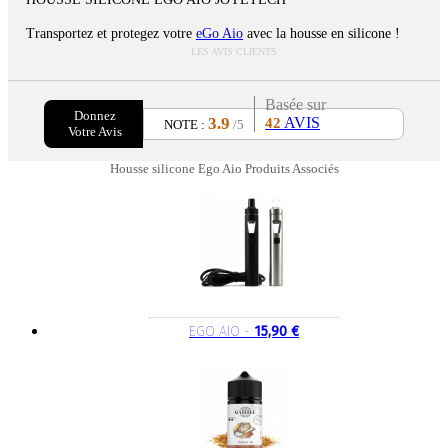
Transportez et protegez votre
eGo Aio
avec la housse en silicone !
LES AVIS CLIENTS
Basée sur
Donnez
3.9
AVIS
42
NOTE :
/5
Votre Avis
Housse silicone Ego Aio Produits Associés
EGO AIO -
15,90 €