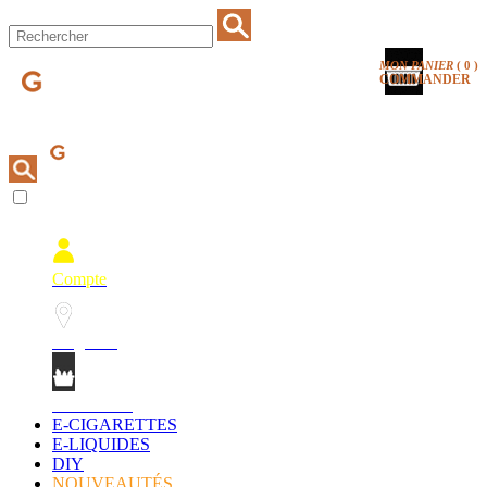
MON PANIER
(
0
)
COMMANDER
Compte
Magasins
Mon Panier
E-CIGARETTES
E-LIQUIDES
DIY
NOUVEAUTÉS