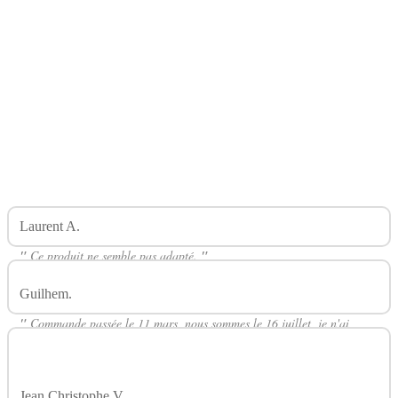
Laurent A.
Avis Sur Housse Silicone Ego Aio JOYETECH
"
Ce produit ne semble pas adapté.
"
Guilhem.
Avis Sur Housse Silicone Ego Aio JOYETECH
"
Commande passée le 11 mars, nous sommes le 16 juillet, je n'ai
toujours pas reçu mon colis malgré de nombreuses relances... À éviter
de toute urgence !!!
"
Jean Christophe V.
Avis Sur Housse Silicone Ego Aio