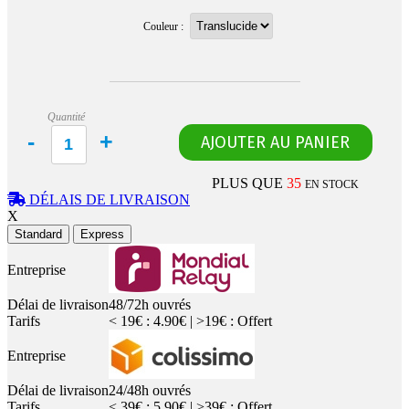
Couleur :
Quantité
PLUS QUE
35
EN STOCK
DÉLAIS DE LIVRAISON
X
Standard
Express
Entreprise
Délai de livraison
48/72h ouvrés
Tarifs
< 19€ : 4.90€ | >19€ : Offert
Entreprise
Délai de livraison
24/48h ouvrés
Tarifs
< 39€ : 5.90€ | >39€ : Offert