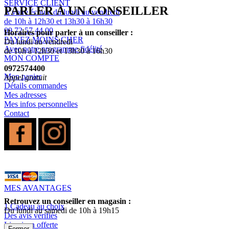
SERVICE CLIENT
PARLER À UN CONSEILLER
A votre écoute du lundi au vendredi
de 10h à 12h30 et 13h30 à 16h30
09 72 57 44 00
Horaires pour parler à un conseiller :
PAYEZ MOINS CHER
Du lundi au vendredi
Avec notre programme fidélité
de 10h à 12h30 et 13h30 à 16h30
MON COMPTE
0972574400
Mon panier
Appel gratuit
Détails commandes
Mes adresses
Mes infos personnelles
Contact
MES AVANTAGES
Retrouvez un conseiller en magasin :
1 Cadeau au choix
Du lundi au samedi de 10h à 19h15
Des avis vérifiés
Livraison offerte
Fermer