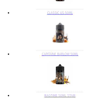
CLASSIC US 50ML
CAPITAINE BARLOW 50ML
RAGTIME 50ML STAM