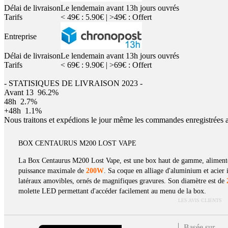
Délai de livraison
Le lendemain avant 13h jours ouvrés
Tarifs
< 49€ : 5.90€ | >49€ : Offert
Entreprise
Délai de livraison
Le lendemain avant 13h jours ouvrés
Tarifs
< 69€ : 9.90€ | >69€ : Offert
- STATISIQUES DE LIVRAISON 2023 -
Avant 13
96.2%
48h
2.7%
+48h
1.1%
Nous traitons et expédions le jour même les commandes enregistrées 
BOX CENTAURUS M200 LOST VAPE
La Box Centaurus M200 Lost Vape, est une box haut de gamme, aliment
puissance maximale de
200W
. Sa coque en alliage d'aluminium et acie
latéraux amovibles, ornés de magnifiques gravures. Son diamètre est de
molette LED permettant d'accéder facilement au menu de la box.
LES AVIS CLIENTS
Basée sur