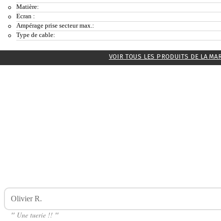
Matière:
Ecran :
Ampérage prise secteur max.:
Type de cable:
VOIR TOUS LES PRODUITS DE LA MA
Olivier R.
Avis Sur Box Centaurus M200 LOST VAPE
"
Une tuerie !!
"