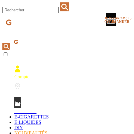
MON PANIER
(
0
)
COMMANDER
Compte
Magasins
Mon Panier
E-CIGARETTES
E-LIQUIDES
DIY
NOUVEAUTÉS