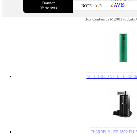
Donnez
5
AVIS
2
NOTE :
/5
Votre Avis
Box Centaurus M200 Produits 
ACCU 18650 VTC6 C6 300
CHARGEUR USB MC2 PLU