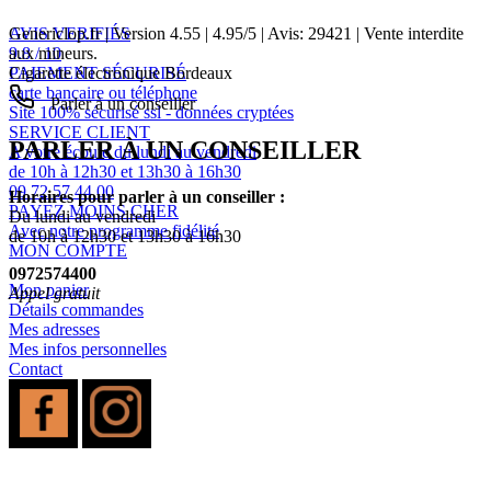
AVIS VERIFIÉS
Genericlop.fr
|
Version 4.55
|
4.95
/
5
| Avis:
29421
| Vente interdite
9.8 / 10
aux mineurs.
PAIEMENT SÉCURISÉ
Cigarette électronique Bordeaux
carte bancaire ou téléphone
Parler à un conseiller
Site 100% sécurisé ssl - données cryptées
SERVICE CLIENT
PARLER À UN CONSEILLER
A votre écoute du lundi au vendredi
de 10h à 12h30 et 13h30 à 16h30
09 72 57 44 00
Horaires pour parler à un conseiller :
PAYEZ MOINS CHER
Du lundi au vendredi
Avec notre programme fidélité
de 10h à 12h30 et 13h30 à 16h30
MON COMPTE
0972574400
Mon panier
Appel gratuit
Détails commandes
Mes adresses
Mes infos personnelles
Contact