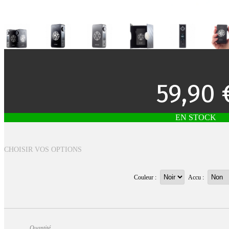
59,90 
EN STOCK
CHOISIR VOS OPTIONS
Couleur :
Accu :
Quantité