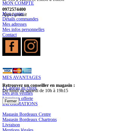
MON COMPTE
0972574400
Mon panier
Appel gratuit
Détails commandes
Mes adresses
Mes infos personnelles
Contact
MES AVANTAGES
Retrouvez un conseiller en magasin :
1 Cadeau au choix
Du lundi au samedi de 10h à 19h15
Des avis vérifiés
Livraison offerte
Fermer
INFORMATIONS
Magasin Bordeaux Centre
Magasin Bordeaux Chartrons
Livraison
Mentions légales