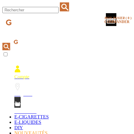
MON PANIER
(
0
)
COMMANDER
Compte
Magasins
Mon Panier
E-CIGARETTES
E-LIQUIDES
DIY
NOUVEAUTÉS