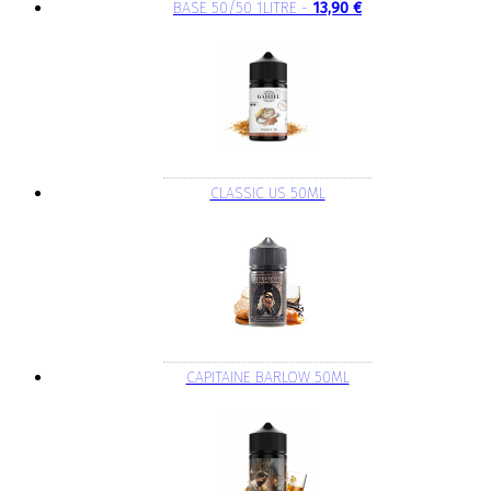
BASE 50/50 1LITRE -
13,90 €
CLASSIC US 50ML
CAPITAINE BARLOW 50ML