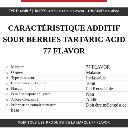
TYPE:
Additif
|
NOTES:
Acidulé raisin avocat
|
ORIGINE:
Malaisie
CARACTÉRISTIQUE ADDITIF
SOUR BERRIES TARTARIC ACID
77 FLAVOR
Marque:
77 FLAVOR
Origine:
Malaisie
Type de saveur:
Inclassable
Contenance de liquide:
10ml
Flacon:
Pet Recyclable
Peut être vapoté en l'état:
Non
Arôme Concentré:
Additif
Information complémentaire:
Doit être mélangé à de 
base
VOIR TOUS LES PRODUITS DE LA MARQUE 77 FLAVOR