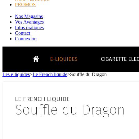
PROMOS
Nos Magasins
Vos Avantages
Infos pratiques
Contact
Connexion
E-LIQUIDES
CIGARETTE ELE
Les e-liquides
>
Le French liquide
>
Souffle du Dragon
LE
KITS E-CIGARETTES
CLEAROMIS
Bo
LE BLOG
LE FRENCH LIQUIDE
Bo
Souffle du Dragon
Tabacs
Fruités
Go
Toutes les ma
- INFOS GENERICLOP
Eleaf, Aspir
V
TOUS LES E-LIQUIDES
Smok, Innokin, Joye
Formats classiques
Liv
- INFOS VAPE
- VÉGÉTAL/NATUREL