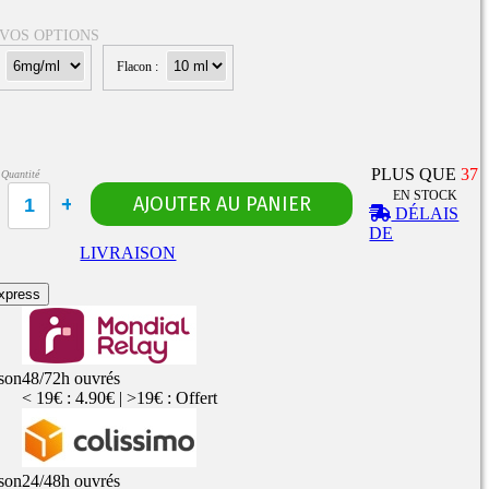
 VOS OPTIONS
:
Flacon :
Rangements
Flacons vides
étuis, housses
uches
ods
PLUS QUE
37
Quantité
TS
PETITS FORMATS
EN STOCK
10ml
Pyrex
Pièces détachées
DÉLAIS
vitres de
Rings, adaptateurs,
DE
rechange
bagues silicones ...
ructible
LIVRAISON
fils...
xpress
ison
48/72h ouvrés
< 19€ : 4.90€ | >19€ : Offert
ison
24/48h ouvrés