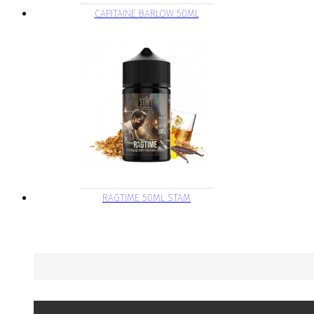
CAPITAINE BARLOW 50ML
RAGTIME 50ML STAM