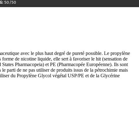
G:
50/50
rmaceutique avec le plus haut degré de pureté possible. Le propylène
forme de nicotine liquide, elle sert à favoriser le hit (sensation de
ted States Pharmacopeia) et PE (Pharmacopée Européenne). Ils sont
 le parti de ne pas utiliser de produits issus de la pétrochimie mais
tiliser du Propylène Glycol végétal USP/PE et de la Glycérine