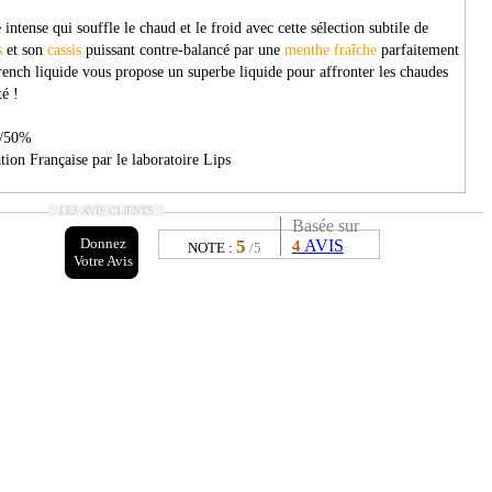
 intense qui souffle le chaud et le froid avec cette sélection subtile de
s
et son
cassis
puissant contre-balancé par une
menthe fraîche
parfaitement
ench liquide vous propose un superbe liquide pour affronter les chaudes
té !
/50%
ion Française par le laboratoire Lips
LES AVIS CLIENTS
Basée sur
Donnez
5
AVIS
4
NOTE :
/5
Votre Avis