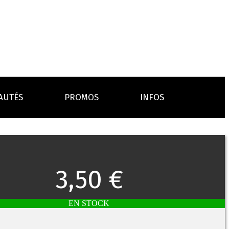
AUTÉS
PROMOS
INFOS
L’AVIS DES MÉDECINS
ACCESSOIRES
ANCES
LA PRESSE EN PARLE
Emission "C'est dans l'air"
3,50 €
oissons
Boosters
Reportage Vox Pop ARTE
Drip Tip
Chargeurs
Interview France Bleu Genericlop
embouts, becs
câbles, secteurs
EN STOCK
sistances
atomiseurs,
es