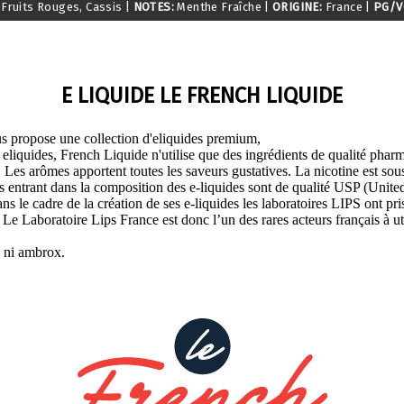
Fruits Rouges, Cassis
|
NOTES:
Menthe Fraîche
|
ORIGINE:
France
|
PG/V
E LIQUIDE LE FRENCH LIQUIDE
s propose une collection d'eliquides premium,
s eliquides, French Liquide n'utilise que des ingrédients de qualité pha
 Les arômes apportent toutes les saveurs gustatives. La nicotine est sous 
its entrant dans la composition des e-liquides sont de qualité USP (Uni
s le cadre de la création de ses e-liquides les laboratoires LIPS ont pris
e Laboratoire Lips France est donc l’un des rares acteurs français à u
, ni ambrox.