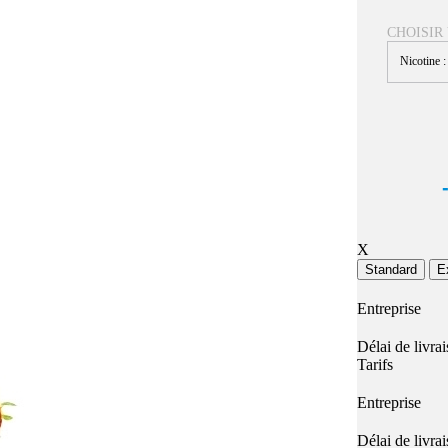
Quel E-liquide choisir ?
adeau au choix
CHOISIR
Quelle Accu choisir ?
OPES
Le végétol c'est quoi ?
Nicotine 
Les carto
Voir tout
Les Accus
pour p
piles
pour boxs
 Poche
MAXI FORMATS
GRANDS FORMA
100ml et +
50ml
RBA Reconst
RBA, coton, 
X
hes
Standard
E
s
Entreprise
Délai de livra
Tarifs
Entreprise
Délai de livra