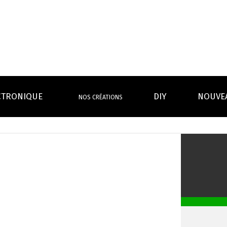
CTRONIQUE
DIY
NOUVE
NOS CRÉATIONS
S MAGASINS
INFOS PRATIQUES
EURS
BATTERIES
RÉSIST
rdeaux Centre
Calculateur BOOSTER Eliquide
rdeaux Chartrons
Ouvrir un flacon Grand format
urmands
Menthes
Givrés
Cafés
Thés
B
Lexique de la vape
rques
Un problème, une question ?
Boxs/ Mods
Boxs
e,
OS AVANTAGES
Toutes les Ré
avec accu
batterie
tech ...
coils, têtes d’
amovible
intégrée
Quel kit de cigarette choisir ?
mèch
raison offerte