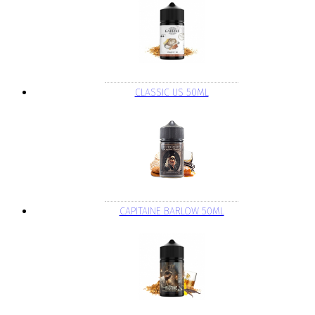
CLASSIC US 50ML
CAPITAINE BARLOW 50ML