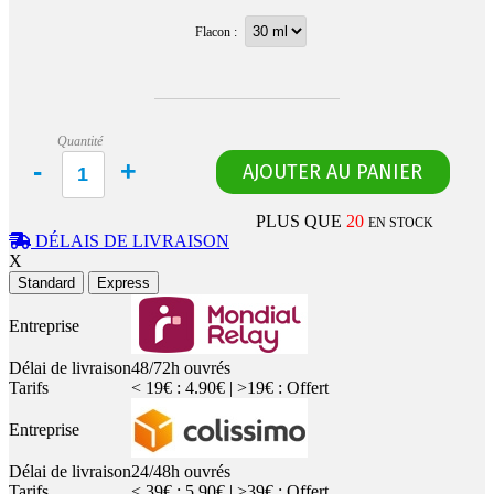
Flacon :
Quantité
PLUS QUE
20
EN STOCK
DÉLAIS DE LIVRAISON
X
Standard
Express
Entreprise
Délai de livraison
48/72h ouvrés
Tarifs
< 19€ : 4.90€ | >19€ : Offert
Entreprise
Délai de livraison
24/48h ouvrés
Tarifs
< 39€ : 5.90€ | >39€ : Offert