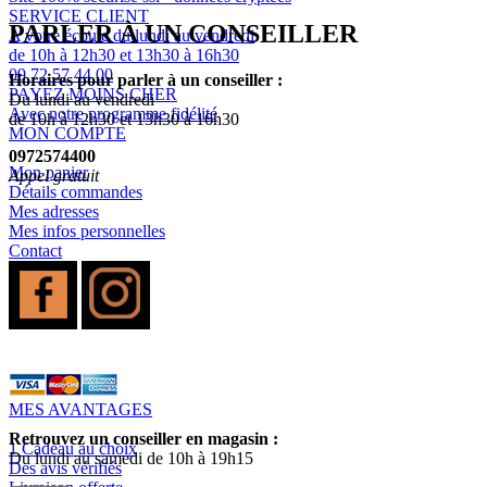
SERVICE CLIENT
PARLER À UN CONSEILLER
A votre écoute du lundi au vendredi
de 10h à 12h30 et 13h30 à 16h30
09 72 57 44 00
Horaires pour parler à un conseiller :
PAYEZ MOINS CHER
Du lundi au vendredi
Avec notre programme fidélité
de 10h à 12h30 et 13h30 à 16h30
MON COMPTE
0972574400
Mon panier
Appel gratuit
Détails commandes
Mes adresses
Mes infos personnelles
Contact
MES AVANTAGES
Retrouvez un conseiller en magasin :
1 Cadeau au choix
Du lundi au samedi de 10h à 19h15
Des avis vérifiés