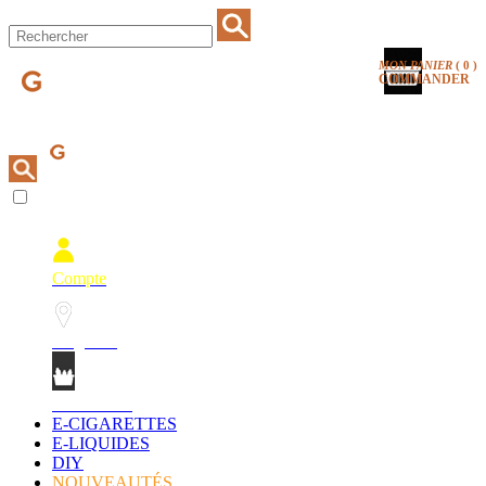
MON PANIER
(
0
)
COMMANDER
Compte
Magasins
Mon Panier
E-CIGARETTES
E-LIQUIDES
DIY
NOUVEAUTÉS