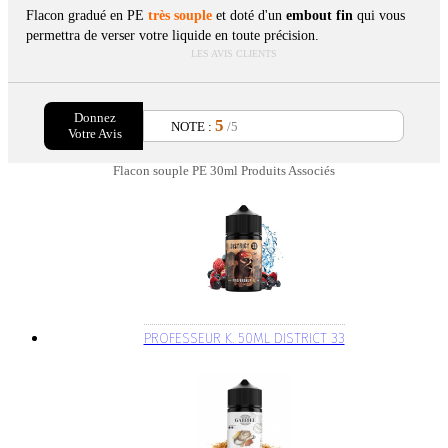
Flacon gradué en PE
très souple
et doté d'un
embout fin
qui vous
permettra de verser votre liquide en toute précision.
LES AVIS CLIENTS
Donnez
5
NOTE :
/5
Votre Avis
Flacon souple PE 30ml Produits Associés
PROFESSEUR K. 50ML DISTRICT 33