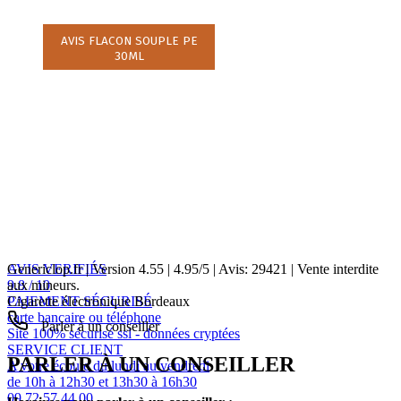
AVIS FLACON SOUPLE PE
30ML
AVIS VERIFIÉS
Genericlop.fr
|
Version 4.55
|
4.95
/
5
| Avis:
29421
| Vente interdite
9.8 / 10
aux mineurs.
PAIEMENT SÉCURISÉ
Cigarette électronique Bordeaux
carte bancaire ou téléphone
Parler à un conseiller
Site 100% sécurisé ssl - données cryptées
SERVICE CLIENT
PARLER À UN CONSEILLER
A votre écoute du lundi au vendredi
de 10h à 12h30 et 13h30 à 16h30
09 72 57 44 00