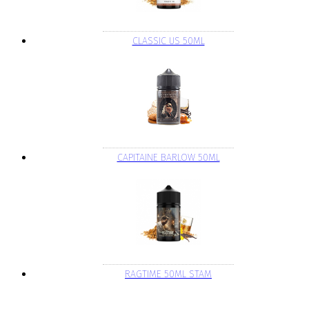
CLASSIC US 50ML
CAPITAINE BARLOW 50ML
RAGTIME 50ML STAM