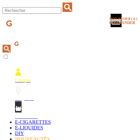
MON PANIER
(
0
)
COMMANDER
Compte
Magasins
Mon Panier
E-CIGARETTES
E-LIQUIDES
DIY
NOUVEAUTÉS