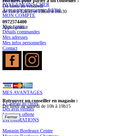
Horaires pour parler à un conseiller :
PAYEZ MOINS CHER
Du lundi au vendredi
Avec notre programme fidélité
de 10h à 12h30 et 13h30 à 16h30
MON COMPTE
0972574400
Mon panier
Appel gratuit
Détails commandes
Mes adresses
Mes infos personnelles
Contact
MES AVANTAGES
Retrouvez un conseiller en magasin :
1 Cadeau au choix
Du lundi au samedi de 10h à 19h15
Des avis vérifiés
Livraison offerte
Fermer
INFORMATIONS
Magasin Bordeaux Centre