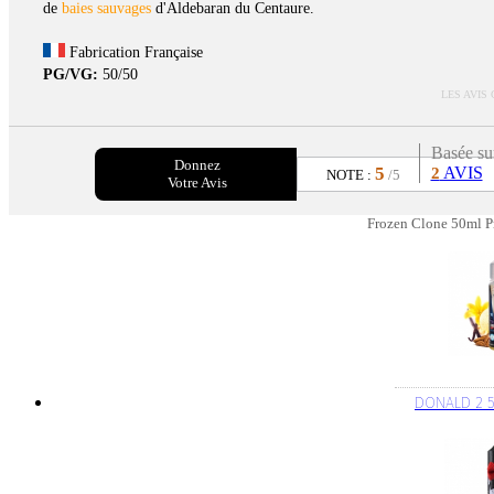
de
baies sauvages
d'Aldebaran du Centaure.
Fabrication Française
PG/VG:
50/50
LES AVIS
Basée su
Donnez
5
AVIS
2
NOTE :
/5
Votre Avis
Frozen Clone 50ml Pr
DONALD 2 