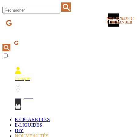
MON PANIER
(
0
)
COMMANDER
Compte
Magasins
Mon Panier
E-CIGARETTES
E-LIQUIDES
DIY
NOUVEAUTÉS