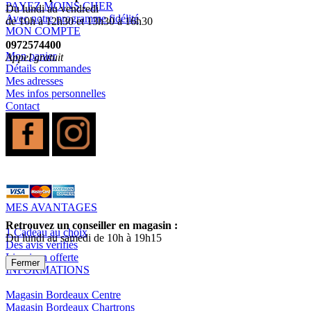
PAYEZ MOINS CHER
Du lundi au vendredi
Avec notre programme fidélité
de 10h à 12h30 et 13h30 à 16h30
MON COMPTE
0972574400
Mon panier
Appel gratuit
Détails commandes
Mes adresses
Mes infos personnelles
Contact
MES AVANTAGES
Retrouvez un conseiller en magasin :
1 Cadeau au choix
Du lundi au samedi de 10h à 19h15
Des avis vérifiés
Livraison offerte
Fermer
INFORMATIONS
Magasin Bordeaux Centre
Magasin Bordeaux Chartrons