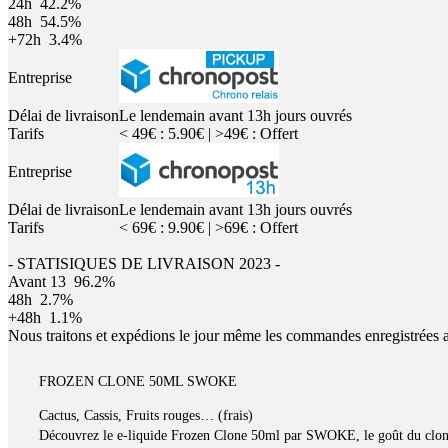
24h
42.2%
48h
54.5%
+72h
3.4%
Entreprise
Délai de livraison
Le lendemain avant 13h jours ouvrés
Tarifs
< 49€ : 5.90€ | >49€ : Offert
Entreprise
Délai de livraison
Le lendemain avant 13h jours ouvrés
Tarifs
< 69€ : 9.90€ | >69€ : Offert
- STATISIQUES DE LIVRAISON 2023 -
Avant 13
96.2%
48h
2.7%
+48h
1.1%
Nous traitons et expédions le jour même les commandes enregistrées 
FROZEN CLONE 50ML SWOKE
Cactus, Cassis, Fruits rouges… (frais)
Découvrez le e-liquide Frozen Clone 50ml par SWOKE, le goût du clo