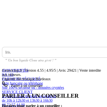
Iris.
Avis Sur Frozen Clone 50ml SWOKE
"
Un bon liquide Clone utra givré !
"
AVIS VERIFIÉS
Genericlop.fr
|
Version 4.55
|
4.95
/
5
| Avis:
29421
| Vente interdite
9.8 / 10
aux mineurs.
PAIEMENT SÉCURISÉ
Cigarette électronique Bordeaux
carte bancaire ou téléphone
Parler à un conseiller
Site 100% sécurisé ssl - données cryptées
SERVICE CLIENT
PARLER À UN CONSEILLER
A votre écoute du lundi au vendredi
de 10h à 12h30 et 13h30 à 16h30
09 72 57 44 00
Horaires pour parler à un conseiller :