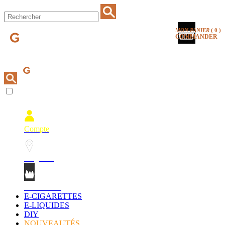
MON PANIER
(
0
)
COMMANDER
Compte
Magasins
Mon Panier
E-CIGARETTES
E-LIQUIDES
DIY
NOUVEAUTÉS