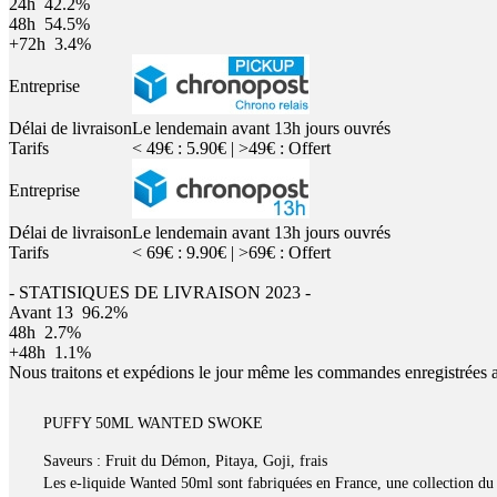
24h
42.2%
48h
54.5%
+72h
3.4%
Entreprise
Délai de livraison
Le lendemain avant 13h jours ouvrés
Tarifs
< 49€ : 5.90€ | >49€ : Offert
Entreprise
Délai de livraison
Le lendemain avant 13h jours ouvrés
Tarifs
< 69€ : 9.90€ | >69€ : Offert
- STATISIQUES DE LIVRAISON 2023 -
Avant 13
96.2%
48h
2.7%
+48h
1.1%
Nous traitons et expédions le jour même les commandes enregistrées 
PUFFY 50ML WANTED SWOKE
Saveurs :
Fruit du Démon, Pitaya, Goji, frais
Les e-liquide Wanted 50ml sont fabriquées en France, une collection du