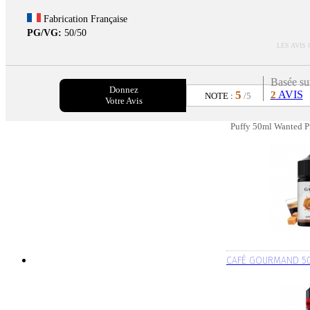
Fabrication Française
PG/VG:
50/50
LES AVIS
Basée su
Donnez
5
AVIS
2
NOTE :
/5
Votre Avis
Puffy 50ml Wanted Pr
CAFÉ GOURMAND 50