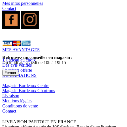
Mes infos personnelles
Contact
MES AVANTAGES
Retrouvez un conseiller en magasin :
1 Cadeau au choix
Du lundi au samedi de 10h à 19h15
Des avis vérifiés
Livraison offerte
Fermer
INFORMATIONS
Magasin Bordeaux Centre
Magasin Bordeaux Chartrons
Livraison
Mentions légales
Conditions de vente
Contact
LIVRAISON PARTOUT EN FRANCE
Livraison offerte à partir de 19€ d'achats. Besoin d'une livraison