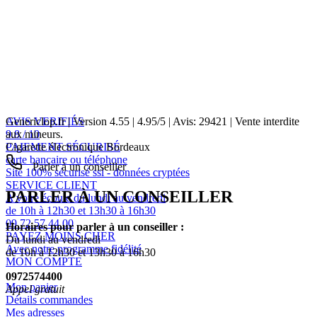
AVIS VERIFIÉS
Genericlop.fr
|
Version 4.55
|
4.95
/
5
| Avis:
29421
| Vente interdite
9.8 / 10
aux mineurs.
PAIEMENT SÉCURISÉ
Cigarette électronique Bordeaux
carte bancaire ou téléphone
Parler à un conseiller
Site 100% sécurisé ssl - données cryptées
SERVICE CLIENT
PARLER À UN CONSEILLER
A votre écoute du lundi au vendredi
de 10h à 12h30 et 13h30 à 16h30
09 72 57 44 00
Horaires pour parler à un conseiller :
PAYEZ MOINS CHER
Du lundi au vendredi
Avec notre programme fidélité
de 10h à 12h30 et 13h30 à 16h30
MON COMPTE
0972574400
Mon panier
Appel gratuit
Détails commandes
Mes adresses