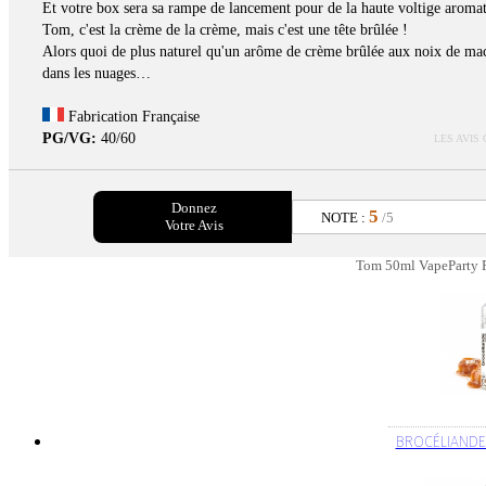
Et votre box sera sa rampe de lancement pour de la haute voltige aromat
Tom, c'est la crème de la crème, mais c'est une tête brûlée !
Alors quoi de plus naturel qu'un arôme de crème brûlée aux noix de mac
dans les nuages…
Fabrication Française
PG/VG:
40/60
LES AVIS
Donnez
5
NOTE :
/5
Votre Avis
Tom 50ml VapeParty P
BROCÉLIANDE