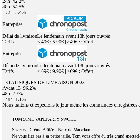
24h
42.2%
48h
54.5%
+72h
3.4%
Entreprise
Délai de livraison
Le lendemain avant 13h jours ouvrés
Tarifs
< 49€ : 5.90€ | >49€ : Offert
Entreprise
Délai de livraison
Le lendemain avant 13h jours ouvrés
Tarifs
< 69€ : 9.90€ | >69€ : Offert
- STATISIQUES DE LIVRAISON 2023 -
Avant 13
96.2%
48h
2.7%
+48h
1.1%
Nous traitons et expédions le jour même les commandes enregistrées 
TOM 50ML VAPEPARTY SWOKE
Saveurs : Crème Brûlée - Noix de Macadamia
Ne vous fiez pas à sa petite taille, Tom vous offre du très grand spectacl