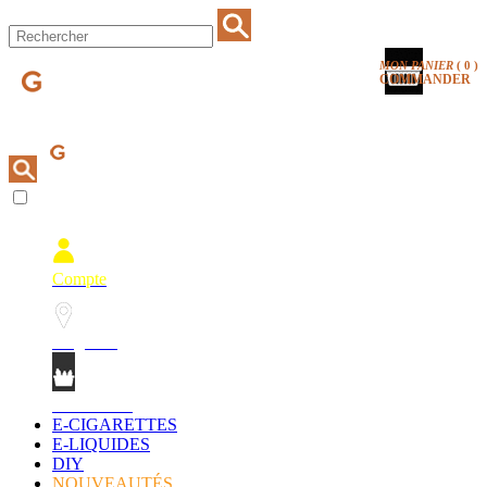
MON PANIER
(
0
)
COMMANDER
Compte
Magasins
Mon Panier
E-CIGARETTES
E-LIQUIDES
DIY
NOUVEAUTÉS