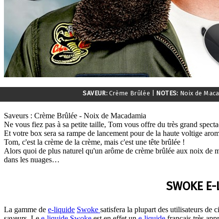
SAVEUR:
Crème Brûlée
|
NOTES:
Noix de Mac
Saveurs : Crème Brûlée - Noix de Macadamia
Ne vous fiez pas à sa petite taille, Tom vous offre du très grand specta
Et votre box sera sa rampe de lancement pour de la haute voltige arom
Tom, c'est la crème de la crème, mais c'est une tête brûlée !
Alors quoi de plus naturel qu'un arôme de crème brûlée aux noix de 
dans les nuages…
SWOKE E-
La gamme de
e-liquide
Swoke
satisfera la plupart des utilisateurs de c
saveurs. Le
e-liquide
Swoke
est en effet un
e-liquide
français très appr