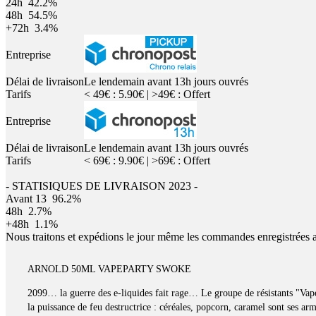
24h
42.2%
48h
54.5%
+72h
3.4%
Entreprise
Délai de livraison
Le lendemain avant 13h jours ouvrés
Tarifs
< 49€ : 5.90€ | >49€ : Offert
Entreprise
Délai de livraison
Le lendemain avant 13h jours ouvrés
Tarifs
< 69€ : 9.90€ | >69€ : Offert
- STATISIQUES DE LIVRAISON 2023 -
Avant 13
96.2%
48h
2.7%
+48h
1.1%
Nous traitons et expédions le jour même les commandes enregistrées 
ARNOLD 50ML VAPEPARTY SWOKE
2099… la guerre des e-liquides fait rage… Le groupe de résistants "Vape
la puissance de feu destructrice : céréales, popcorn, caramel sont ses arm