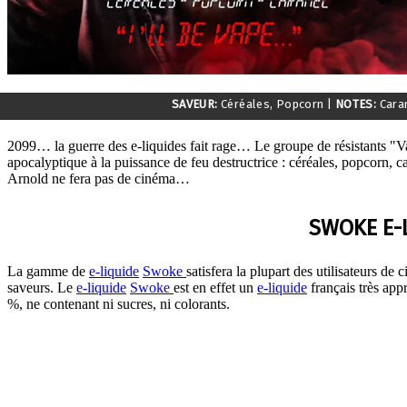
SAVEUR:
Céréales, Popcorn
|
NOTES:
Cara
2099… la guerre des e-liquides fait rage… Le groupe de résistants "V
apocalyptique à la puissance de feu destructrice : céréales, popcorn, ca
Arnold ne fera pas de cinéma…
SWOKE E-
La gamme de
e-liquide
Swoke
satisfera la plupart des utilisateurs de c
saveurs. Le
e-liquide
Swoke
est en effet un
e-liquide
français très appr
%, ne contenant ni sucres, ni colorants.