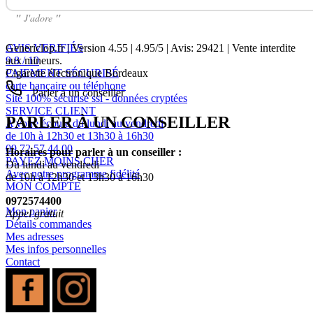
"
J'adore
"
AVIS VERIFIÉS
Genericlop.fr
|
Version 4.55
|
4.95
/
5
| Avis:
29421
| Vente interdite
9.8 / 10
aux mineurs.
PAIEMENT SÉCURISÉ
Cigarette électronique Bordeaux
carte bancaire ou téléphone
Parler à un conseiller
Site 100% sécurisé ssl - données cryptées
SERVICE CLIENT
PARLER À UN CONSEILLER
A votre écoute du lundi au vendredi
de 10h à 12h30 et 13h30 à 16h30
09 72 57 44 00
Horaires pour parler à un conseiller :
PAYEZ MOINS CHER
Du lundi au vendredi
Avec notre programme fidélité
de 10h à 12h30 et 13h30 à 16h30
MON COMPTE
0972574400
Mon panier
Appel gratuit
Détails commandes
Mes adresses
Mes infos personnelles
Contact