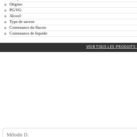
Origine:
PG/VG:
Alcool:
Type de saveur:
Contenance du flacon:
Contenance de liquide:
VOIR TOUS LES PRODUITS
Mélodie D.
Avis Sur Arnold 50ml VapeParty SWOKE