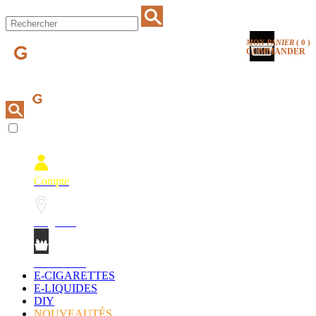
MON PANIER
(
0
)
COMMANDER
Compte
Magasins
Mon Panier
E-CIGARETTES
E-LIQUIDES
DIY
NOUVEAUTÉS