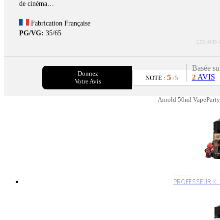
de cinéma…
Fabrication Française
PG/VG:
35/65
LES AVIS
Basée su
Donnez
5
AVIS
2
NOTE :
/5
Votre Avis
Arnold 50ml VapeParty 
PROFESSEUR K. 