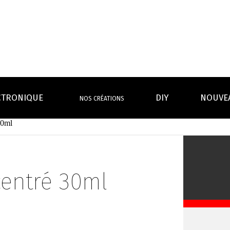
CTRONIQUE
DIY
NOUVE
NOS CRÉATIONS
30ml
S MAGASINS
INFOS PRATIQUES
EURS
BATTERIES
RÉSIST
rdeaux Centre
Calculateur BOOSTER Eliquide
rdeaux Chartrons
Ouvrir un flacon Grand format
entré 30ml
urmands
Menthes
Givrés
Cafés
Thés
B
Lexique de la vape
rques
Un problème, une question ?
Boxs/ Mods
Boxs
e,
OS AVANTAGES
Toutes les Ré
avec accu
batterie
tech ...
coils, têtes d’
amovible
intégrée
Quel kit de cigarette choisir ?
mèch
raison offerte