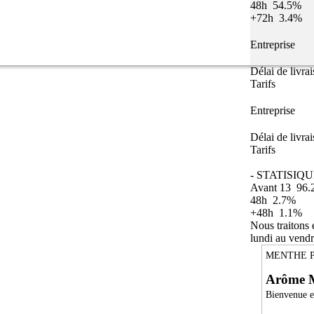
48h
54.5%
+72h
3.4%
Entreprise
Délai de livra
Tarifs
Entreprise
Délai de livra
Tarifs
- STATISIQU
Avant 13
96.
48h
2.7%
+48h
1.1%
Nous traitons
lundi au vendr
MENTHE P
Arôme M
Bienvenue en