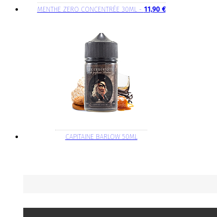
MENTHE ZERO CONCENTRÉE 30ML -
11,90 €
CAPITAINE BARLOW 50ML