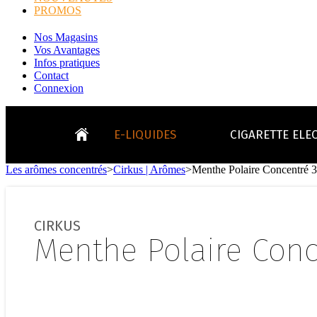
PROMOS
Nos Magasins
Vos Avantages
Infos pratiques
Contact
Connexion
E-LIQUIDES
CIGARETTE ELE
Les arômes concentrés
>
Cirkus | Arômes
>
Menthe Polaire Concentré 
LE
KITS E-CIGARETTES
CLEAROMIS
Bo
LE BLOG
CIRKUS
Bo
Menthe Polaire Conc
Tabacs
Fruités
Go
Toutes les ma
- INFOS GENERICLOP
Eleaf, Aspir
V
TOUS LES E-LIQUIDES
Smok, Innokin, Joye
Formats classiques
Liv
- INFOS VAPE
- VÉGÉTAL/NATUREL