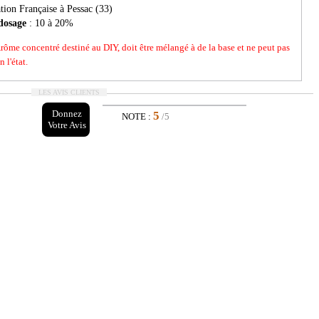
ion Française à Pessac (33)
dosage
: 10 à 20%
Arôme concentré destiné au DIY, doit être mélangé à de la base et ne peut pas
 l'état.
LES AVIS CLIENTS
Donnez
5
NOTE :
/5
Votre Avis