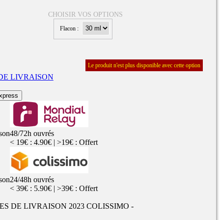
CHOISIR VOS OPTIONS
Flacon :
Rangements
Flacons vides
étuis, housses
uches
ods
Le produit n'est plus disponible avec cette option
DE LIVRAISON
TS
PETITS FORMATS
10ml
Pyrex
Pièces détachées
xpress
vitres de
Rings, adaptateurs,
rechange
bagues silicones ...
ructible
fils...
ison
48/72h ouvrés
< 19€ : 4.90€ | >19€ : Offert
ison
24/48h ouvrés
< 39€ : 5.90€ | >39€ : Offert
UES DE LIVRAISON 2023 COLISSIMO -