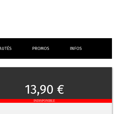
AUTÉS
PROMOS
INFOS
L’AVIS DES MÉDECINS
ACCESSOIRES
ANCES
LA PRESSE EN PARLE
Emission "C'est dans l'air"
13,90 €
oissons
Boosters
Reportage Vox Pop ARTE
Drip Tip
Chargeurs
Interview France Bleu Genericlop
embouts, becs
câbles, secteurs
INDISPONIBLE
sistances
atomiseurs,
es