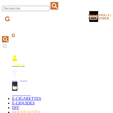
MON PANIER
(
0
)
COMMANDER
Compte
Magasins
Mon Panier
E-CIGARETTES
E-LIQUIDES
DIY
NOUVEAUTÉS