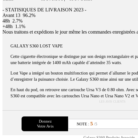
- STATISIQUES DE LIVRAISON 2023 -
Avant 13
96.2%
48h
2.7%
+48h
1.1%
Nous traitons et expédions le jour même les commandes enregistrées 
GALAXY S360 LOST VAPE
Cette cigarette électronique se distingue par son design rectangulaire et p
une batterie intégrée de 1400 mAh capable d’atteindre 35 watts.
Lost Vape a intégré un bouton multifonction qui permet d’allumer le pod,
d’enregistrer la puissance choisie. Le Galaxy S360 mise ainsi sur une utili
En haut du pod, on retrouve une cartouche Ursa V3 de 0.80 ohm. Avec s
S360 est compatible avec les cartouches Ursa Nano et Ursa Nano V2 et 
LES AVIS CLIENTS
Donnez
5
NOTE :
/5
Votre Avis
Galaxy S360 Produits Associés