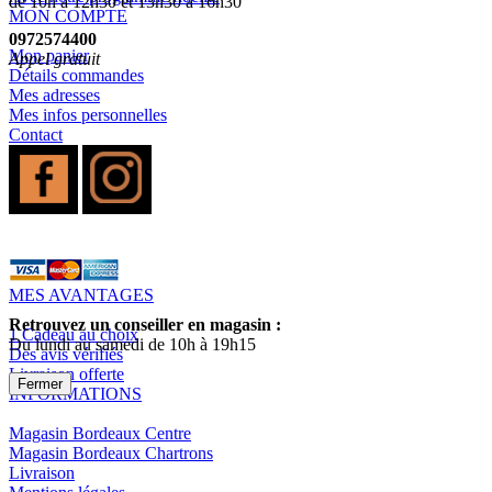
de 10h à 12h30 et 13h30 à 16h30
MON COMPTE
0972574400
Mon panier
Appel gratuit
Détails commandes
Mes adresses
Mes infos personnelles
Contact
MES AVANTAGES
Retrouvez un conseiller en magasin :
1 Cadeau au choix
Du lundi au samedi de 10h à 19h15
Des avis vérifiés
Livraison offerte
Fermer
INFORMATIONS
Magasin Bordeaux Centre
Magasin Bordeaux Chartrons
Livraison