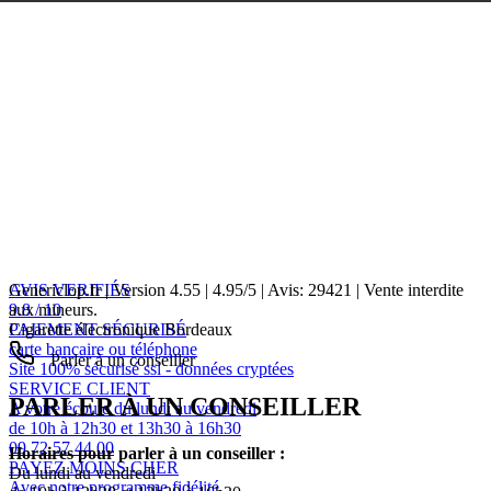
AVIS VERIFIÉS
Genericlop.fr
|
Version 4.55
|
4.95
/
5
| Avis:
29421
| Vente interdite
9.8 / 10
aux mineurs.
PAIEMENT SÉCURISÉ
Cigarette électronique Bordeaux
carte bancaire ou téléphone
Parler à un conseiller
Site 100% sécurisé ssl - données cryptées
SERVICE CLIENT
PARLER À UN CONSEILLER
A votre écoute du lundi au vendredi
de 10h à 12h30 et 13h30 à 16h30
09 72 57 44 00
Horaires pour parler à un conseiller :
PAYEZ MOINS CHER
Du lundi au vendredi
Avec notre programme fidélité