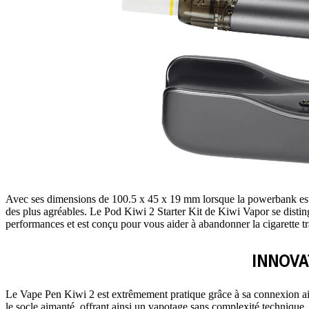
Avec ses dimensions de 100.5 x 45 x 19 mm lorsque la powerbank est att
des plus agréables. Le Pod Kiwi 2 Starter Kit de Kiwi Vapor se distingue p
performances et est conçu pour vous aider à abandonner la cigarette tr
INNOVA
Le Vape Pen Kiwi 2 est extrêmement pratique grâce à sa connexion aiman
le socle aimanté, offrant ainsi un vapotage sans complexité technique