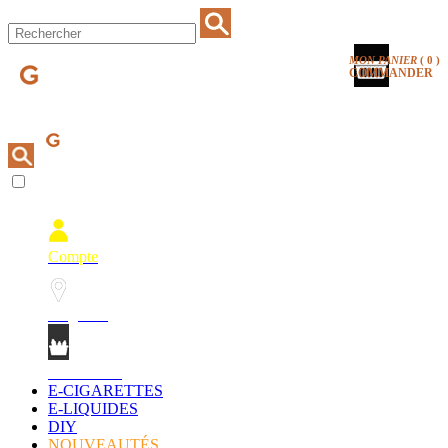
MON PANIER
(
0
)
COMMANDER
Compte
Magasins
Mon Panier
E-CIGARETTES
E-LIQUIDES
DIY
NOUVEAUTÉS