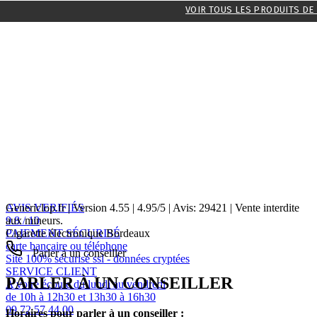
VOIR TOUS LES PRODUITS DE
AVIS VERIFIÉS
Genericlop.fr
|
Version 4.55
|
4.95
/
5
| Avis:
29421
| Vente interdite
9.8 / 10
aux mineurs.
PAIEMENT SÉCURISÉ
Cigarette électronique Bordeaux
carte bancaire ou téléphone
Parler à un conseiller
Site 100% sécurisé ssl - données cryptées
SERVICE CLIENT
PARLER À UN CONSEILLER
A votre écoute du lundi au vendredi
de 10h à 12h30 et 13h30 à 16h30
09 72 57 44 00
Horaires pour parler à un conseiller :