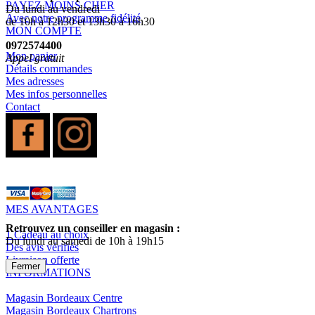
PAYEZ MOINS CHER
Du lundi au vendredi
Avec notre programme fidélité
de 10h à 12h30 et 13h30 à 16h30
MON COMPTE
0972574400
Mon panier
Appel gratuit
Détails commandes
Mes adresses
Mes infos personnelles
Contact
MES AVANTAGES
Retrouvez un conseiller en magasin :
1 Cadeau au choix
Du lundi au samedi de 10h à 19h15
Des avis vérifiés
Livraison offerte
Fermer
INFORMATIONS
Magasin Bordeaux Centre
Magasin Bordeaux Chartrons