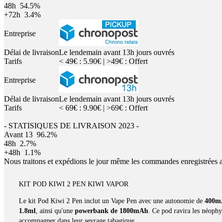
48h
54.5%
+72h
3.4%
Entreprise
Délai de livraison
Le lendemain avant 13h jours ouvrés
Tarifs
< 49€ : 5.90€ | >49€ : Offert
Entreprise
Délai de livraison
Le lendemain avant 13h jours ouvrés
Tarifs
< 69€ : 9.90€ | >69€ : Offert
- STATISIQUES DE LIVRAISON 2023 -
Avant 13
96.2%
48h
2.7%
+48h
1.1%
Nous traitons et expédions le jour même les commandes enregistrées 
KIT POD KIWI 2 PEN KIWI VAPOR
Le kit Pod Kiwi 2 Pen inclut un Vape Pen avec une autonomie de
400m
1.8ml
, ainsi qu'une
powerbank de 1800mAh
. Ce pod ravira les néophy
accompagner dans leur sevrage tabagique.