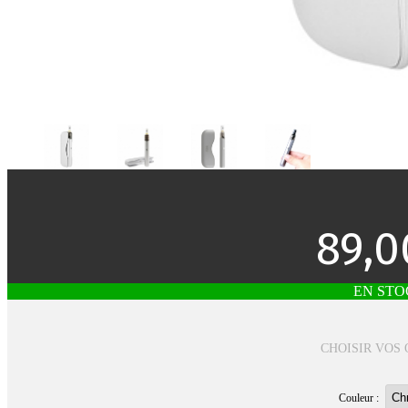
89,0
EN STO
CHOISIR VOS 
Couleur :