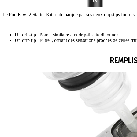
Le Pod Kiwi 2 Starter Kit se démarque par ses deux drip-tips fournis, 
Un drip-tip "Pom", similaire aux drip-tips traditionnels
Un drip-tip "Filtre", offrant des sensations proches de celles d'u
REMPLIS