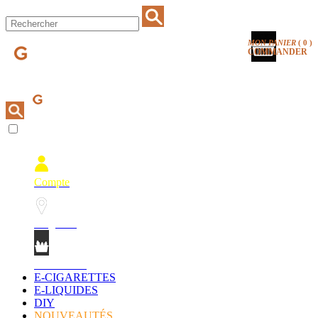
MON PANIER
(
0
)
COMMANDER
Compte
Magasins
Mon Panier
E-CIGARETTES
E-LIQUIDES
DIY
NOUVEAUTÉS