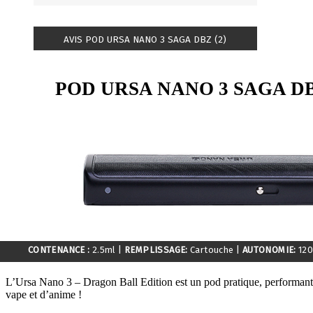
AVIS POD URSA NANO 3 SAGA DBZ (2)
POD URSA NANO 3 SAGA D
CONTENANCE :
2.5ml
|
REMPLISSAGE:
Cartouche
|
AUTONOMIE:
12
L’Ursa Nano 3 – Dragon Ball Edition est un pod pratique, performant et
vape et d’anime !