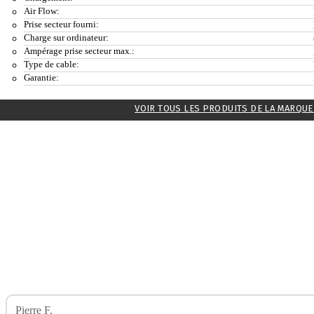
Air Flow:
Prise secteur fourni:
Charge sur ordinateur:
Ampérage prise secteur max.:
Type de cable:
Garantie:
VOIR TOUS LES PRODUITS DE LA MARQUE
Pierre F.
Avis Sur Pod Ursa Nano 3 SAGA DBZ LOST VAPE