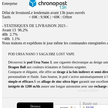
Entreprise
Délai de livraison
Le lendemain avant 13h jours ouvrés
Tarifs
< 69€ : 9.90€ | >69€ : Offert
- STATISIQUES DE LIVRAISON 2023 -
Avant 13
96.2%
48h
2.7%
+48h
1.1%
Nous traitons et expédions le jour même les commandes enregistrées 
POD URSA NANO 3 SAGA DBZ LOST VAPE
Découvrez le
pod Ursa Nano 3
, une cigarette électronique au design un
Dragon Ball
aux couleurs éclatantes et finitions soignées.
Compacte et élégante, elle offre un
tirage à la fois indirect et semi-dire
personnalisée et fluide. Sans bouton, le pod s’active automatiquement à l
simple et efficace.
S on
alliage de zinc ultra-léger
garantit une excellen
intégrée de 1200 mAh
assure une longue autonomie avec une
recharge
LES AVIS CLIENTS
Basée sur
Donnez
AVIS
2