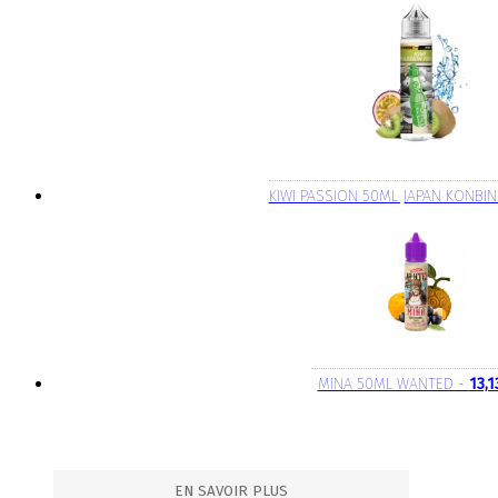
KIWI PASSION 50ML JAPAN KONBIN
MINA 50ML WANTED -
13,1
EN SAVOIR PLUS