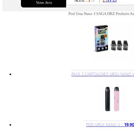
5
NOTE :
/5
Votre Avis
Pod Ursa Nano 3 SAGA DBZ Produits As
PACK 3 CARTOUCHES URSA NANO 
POD URSA NANO 3 -
19,90