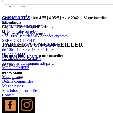
"
Parfait !!
"
AVIS VERIFIÉS
Genericlop.fr
|
Version 4.55
|
4.95
/
5
| Avis:
29421
| Vente interdite
9.8 / 10
aux mineurs.
PAIEMENT SÉCURISÉ
Cigarette électronique Bordeaux
carte bancaire ou téléphone
Parler à un conseiller
Site 100% sécurisé ssl - données cryptées
SERVICE CLIENT
PARLER À UN CONSEILLER
A votre écoute du lundi au vendredi
de 10h à 12h30 et 13h30 à 16h30
09 72 57 44 00
Horaires pour parler à un conseiller :
PAYEZ MOINS CHER
Du lundi au vendredi
Avec notre programme fidélité
de 10h à 12h30 et 13h30 à 16h30
MON COMPTE
0972574400
Mon panier
Appel gratuit
Détails commandes
Mes adresses
Mes infos personnelles
Contact