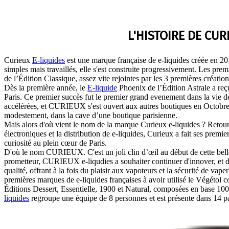
L'HISTOIRE DE CUR
Curieux
E-liquides
est une marque française de e-liquides créée en 201
simples mais travaillés, elle s'est construite progressivement. Les pre
de l’Édition Classique, assez vite rejointes par les 3 premières création
Dès la première année, le
E-liquide
Phoenix de l’Édition Astrale a re
Paris. Ce premier succès fut le premier grand evenement dans la vie
accélérées, et CURIEUX s'est ouvert aux autres boutiques en Octobre
modestement, dans la cave d’une boutique parisienne.
Mais alors d'où vient le nom de la marque Curieux e-liquides ? Retourn
électroniques et la distribution de e-liquides, Curieux a fait ses premie
curiosité au plein cœur de Paris.
D'où le nom CURIEUX. C'est un joli clin d’œil au début de cette belle 
prometteur, CURIEUX e-liqudies a souhaiter continuer d'innover, et d
qualité, offrant à la fois du plaisir aux vapoteurs et la sécurité de vap
premières marques de e-liquides françaises à avoir utilisé le Végétol 
Éditions Dessert, Essentielle, 1900 et Natural, composées en base 10
liquides
regroupe une équipe de 8 personnes et est présente dans 14 p