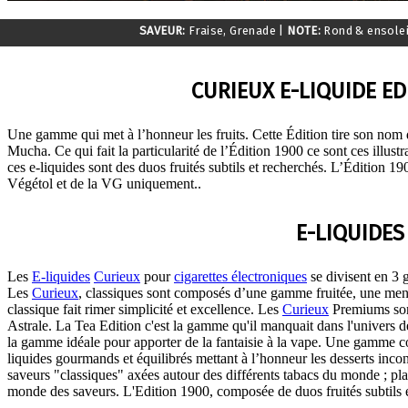
SAVEUR:
Fraise, Grenade
|
NOTE:
Rond & ensolei
CURIEUX E-LIQUIDE ED
Une gamme qui met à l’honneur les fruits. Cette Édition tire son n
Mucha. Ce qui fait la particularité de l’Édition 1900 ce sont ces illus
ces e-liquides sont des duos fruités subtils et recherchés. L’Édition
Végétol et de la VG uniquement..
E-LIQUIDES
Les
E-liquides
Curieux
pour
cigarettes électroniques
se divisent en 3 
Les
Curieux
, classiques sont composés d’une gamme fruitée, une m
classique fait rimer simplicité et excellence. Les
Curieux
Premiums son
Astrale. La Tea Edition c'est la gamme qu'il manquait dans l'univers d
la gamme idéale pour apporter de la fantaisie à la vape. Une gamme 
liquides gourmands et équilibrés mettant à l’honneur les desserts inc
saveurs "classiques" axées autour des différents tabacs du monde ; pla
monde des saveurs. L'Edition 1900, composée de duos fruités subtils e