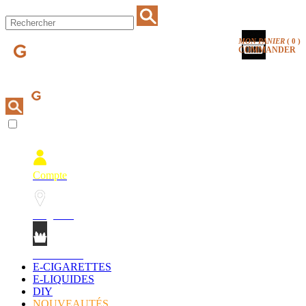
MON PANIER
(
0
)
COMMANDER
Compte
Magasins
Mon Panier
E-CIGARETTES
E-LIQUIDES
DIY
NOUVEAUTÉS