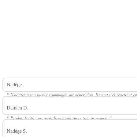
Nadège .
Avis Sur Fraise Grenade 50ml VEGETOL CURIEUX
"
N'hésitez pas à passer commande sur génériclop. Ils sont très réactif et 
Damien D.
Avis Sur Fraise Grenade 50ml VEGETOL CURIEUX
"
Produit fruité sans avoir le goût du sucre trop prononcé.
"
Nadège S.
Avis Sur Fraise Grenade 50ml VEGETOL CURIEUX