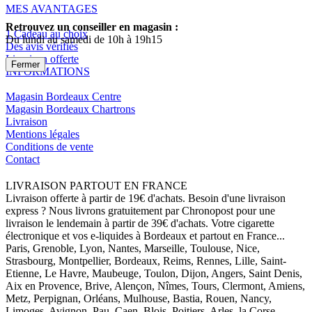
MES AVANTAGES
Retrouvez un conseiller en magasin :
1 Cadeau au choix
Du lundi au samedi de 10h à 19h15
Des avis vérifiés
Livraison offerte
Fermer
INFORMATIONS
Magasin Bordeaux Centre
Magasin Bordeaux Chartrons
Livraison
Mentions légales
Conditions de vente
Contact
LIVRAISON PARTOUT EN FRANCE
Livraison offerte à partir de 19€ d'achats. Besoin d'une livraison
express ? Nous livrons gratuitement par Chronopost pour une
livraison le lendemain à partir de 39€ d'achats. Votre cigarette
électronique et vos e-liquides à Bordeaux et partout en France...
Paris, Grenoble, Lyon, Nantes, Marseille, Toulouse, Nice,
Strasbourg, Montpellier, Bordeaux, Reims, Rennes, Lille, Saint-
Etienne, Le Havre, Maubeuge, Toulon, Dijon, Angers, Saint Denis,
Aix en Provence, Brive, Alençon, Nîmes, Tours, Clermont, Amiens,
Metz, Perpignan, Orléans, Mulhouse, Bastia, Rouen, Nancy,
Limoges, Avignon, Pau, Caen, Blois, Poitiers, Arles, la Corse,