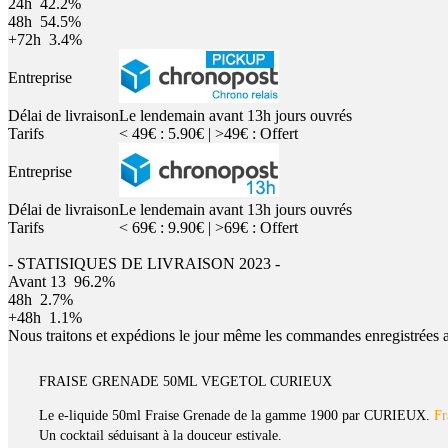
24h
42.2%
48h
54.5%
+72h
3.4%
Entreprise
Délai de livraison
Le lendemain avant 13h jours ouvrés
Tarifs
< 49€ : 5.90€ | >49€ : Offert
Entreprise
Délai de livraison
Le lendemain avant 13h jours ouvrés
Tarifs
< 69€ : 9.90€ | >69€ : Offert
- STATISIQUES DE LIVRAISON 2023 -
Avant 13
96.2%
48h
2.7%
+48h
1.1%
Nous traitons et expédions le jour même les commandes enregistrées 
FRAISE GRENADE 50ML VEGETOL CURIEUX
Le e-liquide 50ml Fraise Grenade de la gamme 1900 par CURIEUX.
Fr
Un cocktail séduisant à la douceur estivale.