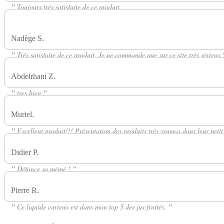
"
Toujours très satisfaite de ce produit.
"
Nadège S.
Avis Sur Fraise Grenade 50ml VEGETOL CURIEUX
"
Très satisfaite de ce produit. Je ne commande que sur ce site très sérieux
Abdelrhani Z.
Avis Sur Fraise Grenade 50ml VEGETOL CURIE
"
tres bien
"
Muriel.
Avis Sur Fraise Grenade 50ml VEGETOL CURIEUX
"
Excellent produit!!! Présentation des produits très sympas dans leur pet
Didier P.
Avis Sur Fraise Grenade 50ml VEGETOL CURIEUX
"
Défonce sa mémé !
"
Pierre R.
Avis Sur Fraise Grenade 50ml VEGETOL CURIEUX
"
Ce liquide curieux est dans mon top 5 des jus fruités.
"