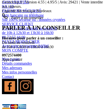
AVIS VERIFIÉS
Genericlop.fr
|
Version 4.55
|
4.95
/
5
| Avis:
29421
| Vente interdite
9.8 / 10
aux mineurs.
PAIEMENT SÉCURISÉ
Cigarette électronique Bordeaux
carte bancaire ou téléphone
Parler à un conseiller
Site 100% sécurisé ssl - données cryptées
SERVICE CLIENT
PARLER À UN CONSEILLER
A votre écoute du lundi au vendredi
de 10h à 12h30 et 13h30 à 16h30
09 72 57 44 00
Horaires pour parler à un conseiller :
PAYEZ MOINS CHER
Du lundi au vendredi
Avec notre programme fidélité
de 10h à 12h30 et 13h30 à 16h30
MON COMPTE
0972574400
Mon panier
Appel gratuit
Détails commandes
Mes adresses
Mes infos personnelles
Contact