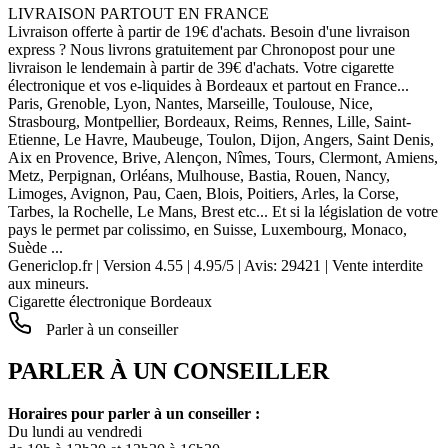
LIVRAISON PARTOUT EN FRANCE
Livraison offerte à partir de 19€ d'achats. Besoin d'une livraison
express ? Nous livrons gratuitement par Chronopost pour une
livraison le lendemain à partir de 39€ d'achats. Votre cigarette
électronique et vos e-liquides à Bordeaux et partout en France...
Paris, Grenoble, Lyon, Nantes, Marseille, Toulouse, Nice,
Strasbourg, Montpellier, Bordeaux, Reims, Rennes, Lille, Saint-
Etienne, Le Havre, Maubeuge, Toulon, Dijon, Angers, Saint Denis,
Aix en Provence, Brive, Alençon, Nîmes, Tours, Clermont, Amiens,
Metz, Perpignan, Orléans, Mulhouse, Bastia, Rouen, Nancy,
Limoges, Avignon, Pau, Caen, Blois, Poitiers, Arles, la Corse,
Tarbes, la Rochelle, Le Mans, Brest etc... Et si la législation de votre
pays le permet par colissimo, en Suisse, Luxembourg, Monaco,
Suède ...
Genericlop.fr
|
Version 4.55
|
4.95
/
5
| Avis:
29421
| Vente interdite
aux mineurs.
Cigarette électronique Bordeaux
Parler à un conseiller
PARLER À UN CONSEILLER
Horaires pour parler à un conseiller :
Du lundi au vendredi