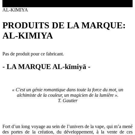
Toutes les marques
- SELS DE NICOTINE
Boxs
AL-KIMIYA
Eleaf, Aspire,
batterie
Smok, Innokin, Joyetech ...
- FORMATS ÉCONOMIQUES
classiques
L’AVIS DES MÉDECINS
intégrée
PRODUITS DE LA MARQUE:
- LES PLUS VENDUS
LA PRESSE EN PARLE
- LES PACKS PROMOS
AL-KIMIYA
LES MINI-CLOPES
Emission "C'est dans l'air"
- RECHERCHE AVANCÉE
Reportage Vox Pop ARTE
Interview France Bleu Genericlop
Pas de produit pour ce fabricant.
ts Boxs
- LA MARQUE AL-kīmiyā -
Pods & Formats Poche
« C'est un génie romantique dans toute la force du mot, un
utant
alchimiste de la couleur, un magicien de la lumière ».
 d'emploi
T. Gautier
Les cartouches
pour pods
Fort d’un long voyage au sein de l’univers de la vape, qui m’a mené
des portes de la création, du développement, à la vente de ces