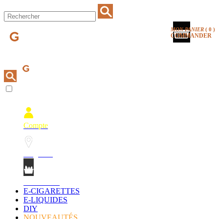
MON PANIER
(
0
)
COMMANDER
Compte
Magasins
Mon Panier
E-CIGARETTES
E-LIQUIDES
DIY
NOUVEAUTÉS