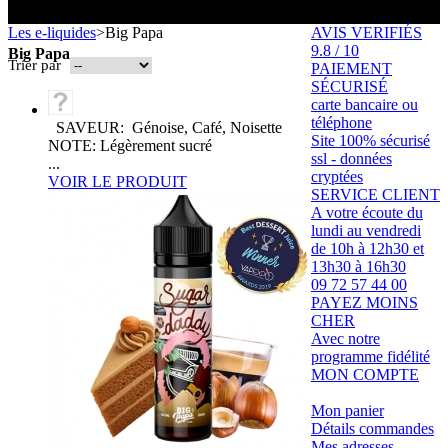
Toutes les marques
- SELS DE NICOTINE
Boxs
Les e-liquides
>
Big Papa
AVIS VERIFIÉS
Eleaf, Aspire,
batterie
Smok, Innokin, Joyetech ...
- FORMATS ÉCONOMIQUES
classiques
9.8 / 10
L’AVIS DES MÉDECINS
Big Papa
intégrée
Trier par
PAIEMENT
- LES PLUS VENDUS
SÉCURISÉ
LA PRESSE EN PARLE
carte bancaire ou
- LES PACKS PROMOS
LES MINI-CLOPES
Emission "C'est dans l'air"
téléphone
SAVEUR: Génoise, Café, Noisette
- RECHERCHE AVANCÉE
Site 100% sécurisé
NOTE: Légèrement sucré
Reportage Vox Pop ARTE
ssl - données
...
Interview France Bleu Genericlop
cryptées
ts Boxs
VOIR LE PRODUIT
SERVICE CLIENT
A votre écoute du
lundi au vendredi
Pods & Formats Poche
de 10h à 12h30 et
13h30 à 16h30
09 72 57 44 00
PAYEZ MOINS
utant
CHER
 d'emploi
Avec notre
Les cartouches
pour pods
programme fidélité
MON COMPTE
Mon panier
Détails commandes
Mes adresses