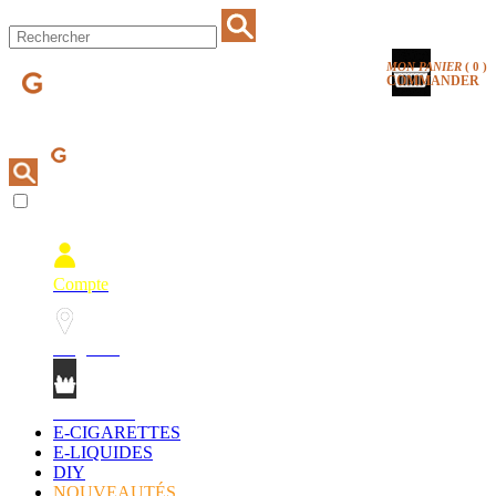
MON PANIER
(
0
)
COMMANDER
Compte
Magasins
Mon Panier
E-CIGARETTES
E-LIQUIDES
DIY
NOUVEAUTÉS