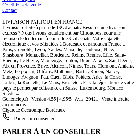
Conditions de vente
Contact
LIVRAISON PARTOUT EN FRANCE
Livraison offerte à partir de 19€ d'achats. Besoin d'une livraison
express ? Nous livrons gratuitement par Chronopost pour une
livraison le lendemain à partir de 39€ d'achats. Votre cigarette
électronique et vos e-liquides à Bordeaux et partout en France...
Paris, Grenoble, Lyon, Nantes, Marseille, Toulouse, Nice,
Strasbourg, Montpellier, Bordeaux, Reims, Rennes, Lille, Saint-
Etienne, Le Havre, Maubeuge, Toulon, Dijon, Angers, Saint Denis,
Aix en Provence, Brive, Alençon, Nîmes, Tours, Clermont, Amiens,
Metz, Perpignan, Orléans, Mulhouse, Bastia, Rouen, Nancy,
Limoges, Avignon, Pau, Caen, Blois, Poitiers, Arles, la Corse,
Tarbes, la Rochelle, Le Mans, Brest etc... Et si la législation de votre
pays le permet par colissimo, en Suisse, Luxembourg, Monaco,
Suède ...
Genericlop.fr
|
Version 4.55
|
4.95
/
5
| Avis:
29421
| Vente interdite
aux mineurs.
Cigarette électronique Bordeaux
Parler à un conseiller
PARLER À UN CONSEILLER