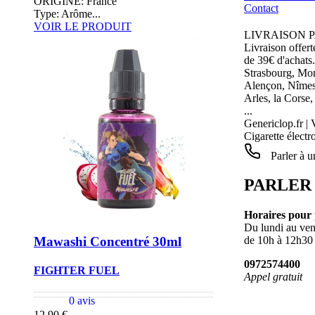
ORIGINE: France
Contact
Type: Arôme...
VOIR LE PRODUIT
LIVRAISON 
Livraison offert
de 39€ d'achats.
Strasbourg, Mon
Alençon, Nîmes,
Arles, la Corse,
...
Genericlop.fr
|
Cigarette élect
Parler à u
PARLER
Horaires pour p
Du lundi au ven
Mawashi Concentré 30ml
de 10h à 12h30
0972574400
FIGHTER FUEL
Appel gratuit
0 avis
12,90 €