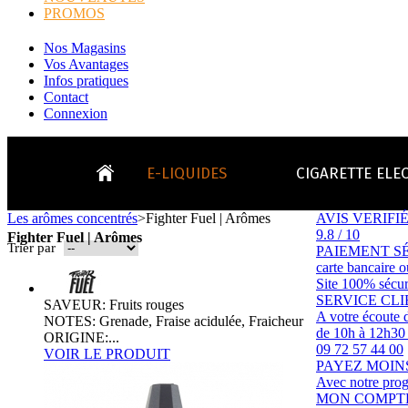
PROMOS
Nos Magasins
Vos Avantages
Infos pratiques
Contact
Connexion
E-LIQUIDES
CIGARETTE ELE
Les arômes concentrés
>
Fighter Fuel | Arômes
AVIS VERIFI
9.8 / 10
LE
Fighter Fuel | Arômes
Trier par
PAIEMENT S
KITS E-CIGARETTES
CLEAROMIS
Bo
carte bancaire 
LE BLOG
Site 100% sécur
Bo
SERVICE CL
SAVEUR: Fruits rouges
Tabacs
Fruités
Go
A votre écoute 
NOTES: Grenade, Fraise acidulée, Fraicheur
de 10h à 12h30
ORIGINE:...
09 72 57 44 00
Toutes les ma
VOIR LE PRODUIT
- INFOS GENERICLOP
Eleaf, Aspir
V
PAYEZ MOIN
TOUS LES E-LIQUIDES
Smok, Innokin, Joye
Formats classiques
Avec notre prog
Liv
- INFOS VAPE
- VÉGÉTAL/NATUREL
MON COMPT