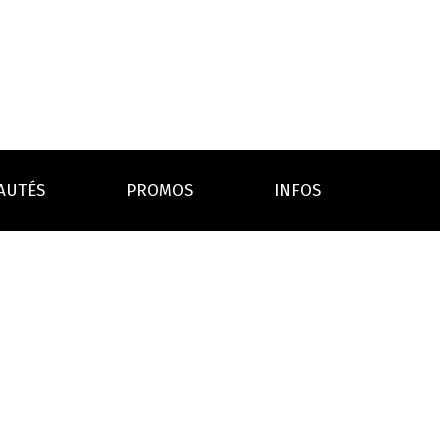
AUTÉS
PROMOS
INFOS
L’AVIS DES MÉDECINS
ACCESSOIRES
ANCES
LA PRESSE EN PARLE
Emission "C'est dans l'air"
oissons
Boosters
Reportage Vox Pop ARTE
Drip Tip
Chargeurs
Interview France Bleu Genericlop
embouts, becs
câbles, secteurs
sistances
atomiseurs,
es