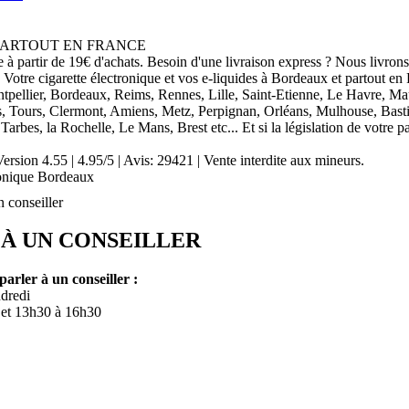
PARTOUT EN FRANCE
e à partir de 19€ d'achats. Besoin d'une livraison express ? Nous livron
 Votre cigarette électronique et vos e-liquides à Bordeaux et partout en
tpellier, Bordeaux, Reims, Rennes, Lille, Saint-Etienne, Le Havre, Ma
 Tours, Clermont, Amiens, Metz, Perpignan, Orléans, Mulhouse, Basti
 Tarbes, la Rochelle, Le Mans, Brest etc... Et si la législation de vot
Version 4.55
|
4.95
/
5
| Avis:
29421
| Vente interdite aux mineurs.
ronique Bordeaux
n conseiller
 À UN CONSEILLER
arler à un conseiller :
dredi
 et 13h30 à 16h30