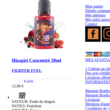
1 C
- SELS DE NICOTINE
- LES ASTUCES
Mon panier
LES MINI-CL
Détails comma
- FORMATS ÉCONOMIQUES
- FOCUS PRODUIT
Mes adresses
- LES PLUS VENDUS
Mes infos perso
Contact
- LES MEDECINS
Formats Boxs
- LES PACKS PROMOS
- RECHERCHE AVANCÉE
Pods & Formats
Débutant
MES AVANT
Hizagiri Concentré 30ml
simple d'emploi
Les cartouc
pour pod
1 Cadeau au ch
FIGHTER FUEL
Des avis vérifié
Livraison offert
0 avis
INFORMATIO
12,90 €
Magasin Borde
Magasin Bordea
Livraison
SAVEUR: Fruits du dragon
Mentions légale
NOTES: Fraicheur
Conditions de v