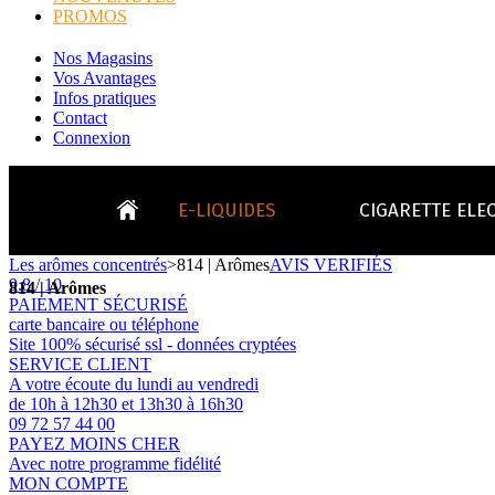
PROMOS
Nos Magasins
Vos Avantages
Infos pratiques
Contact
Connexion
E-LIQUIDES
CIGARETTE ELE
Les arômes concentrés
>
814 | Arômes
AVIS VERIFIÉS
9.8 / 10
LE
814 | Arômes
PAIEMENT SÉCURISÉ
KITS E-CIGARETTES
CLEAROMIS
Bo
carte bancaire ou téléphone
LE BLOG
Site 100% sécurisé ssl - données cryptées
Bo
SERVICE CLIENT
Tabacs
Fruités
Go
A votre écoute du lundi au vendredi
de 10h à 12h30 et 13h30 à 16h30
09 72 57 44 00
Toutes les ma
- INFOS GENERICLOP
Eleaf, Aspir
V
PAYEZ MOINS CHER
TOUS LES E-LIQUIDES
Smok, Innokin, Joye
Formats classiques
Avec notre programme fidélité
Liv
- INFOS VAPE
- VÉGÉTAL/NATUREL
MON COMPTE