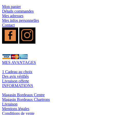
1 C
- SELS DE NICOTINE
- LES ASTUCES
Mon panier
LES MINI-CL
Détails commandes
- FORMATS ÉCONOMIQUES
Mes adresses
- FOCUS PRODUIT
- LES PLUS VENDUS
Mes infos personnelles
Contact
- LES MEDECINS
Formats Boxs
- LES PACKS PROMOS
- RECHERCHE AVANCÉE
Pods & Formats
Débutant
MES AVANTAGES
simple d'emploi
Les cartouc
pour pod
1 Cadeau au choix
Des avis vérifiés
Livraison offerte
INFORMATIONS
Magasin Bordeaux Centre
Magasin Bordeaux Chartrons
Livraison
Mentions légales
Conditions de vente