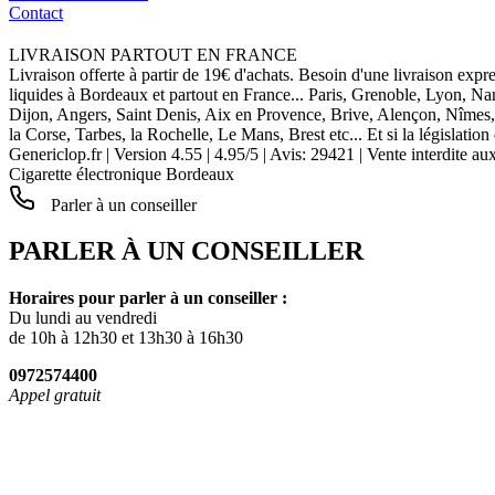
Contact
LIVRAISON PARTOUT EN FRANCE
Livraison offerte à partir de 19€ d'achats. Besoin d'une livraison expr
liquides à Bordeaux et partout en France... Paris, Grenoble, Lyon, N
Dijon, Angers, Saint Denis, Aix en Provence, Brive, Alençon, Nîmes,
la Corse, Tarbes, la Rochelle, Le Mans, Brest etc... Et si la législat
Genericlop.fr
|
Version 4.55
|
4.95
/
5
| Avis:
29421
| Vente interdite au
Cigarette électronique Bordeaux
Parler à un conseiller
PARLER À UN CONSEILLER
Horaires pour parler à un conseiller :
Du lundi au vendredi
de 10h à 12h30 et 13h30 à 16h30
0972574400
Appel gratuit