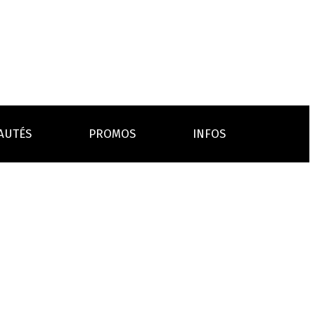
AUTÉS
PROMOS
INFOS
L’AVIS DES MÉDECINS
ACCESSOIRES
ANCES
LA PRESSE EN PARLE
Emission "C'est dans l'air"
oissons
Boosters
Reportage Vox Pop ARTE
Drip Tip
Chargeurs
Interview France Bleu Genericlop
embouts, becs
câbles, secteurs
sistances
atomiseurs,
es