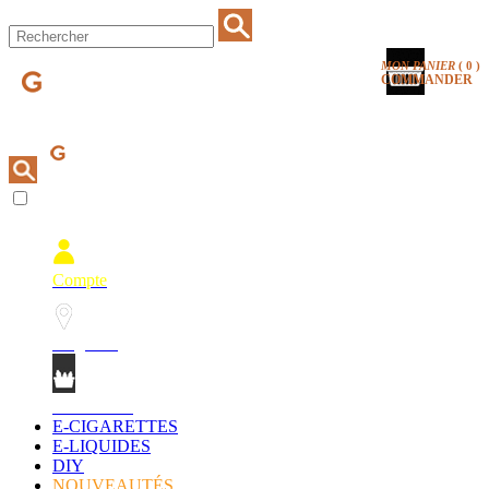
MON PANIER
(
0
)
COMMANDER
Compte
Magasins
Mon Panier
E-CIGARETTES
E-LIQUIDES
DIY
NOUVEAUTÉS