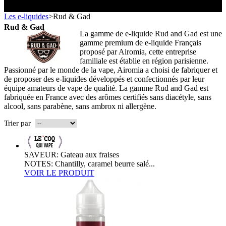
Toutes les marques
- SELS DE NICOTINE
Boxs
Les e-liquides
>
Rud & Gad
Eleaf, Aspire,
batterie
Smok, Innokin, Joyetech ...
- FORMATS ÉCONOMIQUES
classiques
L’AVIS DES MÉDECINS
Rud & Gad
intégrée
La gamme de e-liquide Rud and Gad est une
- LES PLUS VENDUS
gamme premium de e-liquide Français
LA PRESSE EN PARLE
proposé par Airomia, cette entreprise
- LES PACKS PROMOS
LES MINI-CLOPES
familiale est établie en région parisienne.
Emission "C'est dans l'air"
- RECHERCHE AVANCÉE
Passionné par le monde de la vape, Airomia a choisi de fabriquer et
Reportage Vox Pop ARTE
de proposer des e-liquides développés et confectionnés par leur
équipe amateurs de vape de qualité. La gamme Rud and Gad est
Interview France Bleu Genericlop
ts Boxs
fabriquée en France avec des arômes certifiés sans diacétyle, sans
alcool, sans parabène, sans ambrox ni allergène.
Pods & Formats Poche
Trier par
SAVEUR: Gateau aux fraises
utant
NOTES: Chantilly, caramel beurre salé...
 d'emploi
Les cartouches
VOIR LE PRODUIT
pour pods