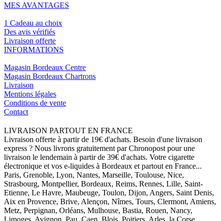
MES AVANTAGES
1 Cadeau au choix
Des avis vérifiés
Livraison offerte
INFORMATIONS
Magasin Bordeaux Centre
Magasin Bordeaux Chartrons
Livraison
Mentions légales
Conditions de vente
Contact
LIVRAISON PARTOUT EN FRANCE
Livraison offerte à partir de 19€ d'achats. Besoin d'une livraison
express ? Nous livrons gratuitement par Chronopost pour une
livraison le lendemain à partir de 39€ d'achats. Votre cigarette
électronique et vos e-liquides à Bordeaux et partout en France...
Paris, Grenoble, Lyon, Nantes, Marseille, Toulouse, Nice,
Strasbourg, Montpellier, Bordeaux, Reims, Rennes, Lille, Saint-
Etienne, Le Havre, Maubeuge, Toulon, Dijon, Angers, Saint Denis,
Aix en Provence, Brive, Alençon, Nîmes, Tours, Clermont, Amiens,
Metz, Perpignan, Orléans, Mulhouse, Bastia, Rouen, Nancy,
Limoges, Avignon, Pau, Caen, Blois, Poitiers, Arles, la Corse,