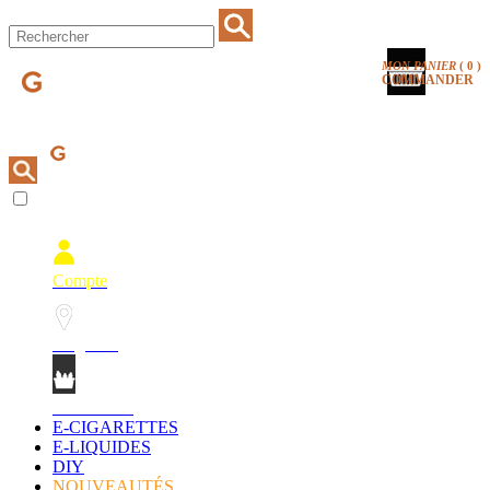
MON PANIER
(
0
)
COMMANDER
Compte
Magasins
Mon Panier
E-CIGARETTES
E-LIQUIDES
DIY
NOUVEAUTÉS