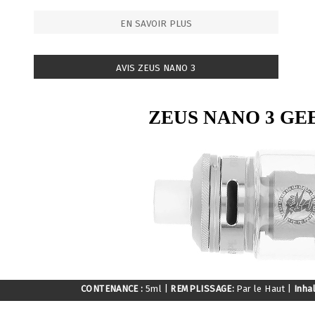
EN SAVOIR PLUS
AVIS ZEUS NANO 3
ZEUS NANO 3 GE
CONTENANCE :
5ml
|
REMPLISSAGE:
Par le Haut
|
Inha