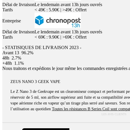
Délai de livraison
Le lendemain avant 13h jours ouvrés
Tarifs
< 49€ : 5.90€ | >49€ : Offert
Entreprise
Délai de livraison
Le lendemain avant 13h jours ouvrés
Tarifs
< 69€ : 9.90€ | >69€ : Offert
- STATISIQUES DE LIVRAISON 2023 -
Avant 13
96.2%
48h
2.7%
+48h
1.1%
Nous traitons et expédions le jour même les commandes enregistrées 
ZEUS NANO 3 GEEK VAPE
Le Z Nano 3 de Geekvape est un clearomiseur compact et performant pen
réservoir de 5 ml, son airflow supérieur anti fuite et sa compatibilité avec
vape aérienne riche en vapeur qu’un tirage plus serré axé saveurs. Son re
l’utilisation au quotidien
Toutes les résistances B Series Coil sont compat
LES AVIS CLIENTS