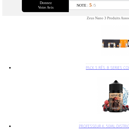
Donnez
5
NOTE :
/5
Votre Avis
Zeus Nano 3 Produits Asso
PACK 5 RÉS. B SERIES CO
PROFESSEUR K. 50ML DISTRI