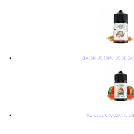
CLASSIC US 50ML JUS DE GA
PASTÈQUE CROQUANTE 50