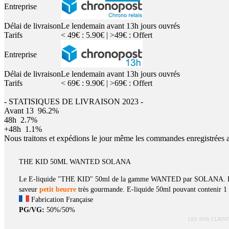
Entreprise
Délai de livraison
Le lendemain avant 13h jours ouvrés
Tarifs
< 49€ : 5.90€ | >49€ : Offert
Entreprise
Délai de livraison
Le lendemain avant 13h jours ouvrés
Tarifs
< 69€ : 9.90€ | >69€ : Offert
- STATISIQUES DE LIVRAISON 2023 -
Avant 13
96.2%
48h
2.7%
+48h
1.1%
Nous traitons et expédions le jour même les commandes enregistrées 
THE KID 50ML WANTED SOLANA
Le E-liquide "THE KID" 50ml de la gamme WANTED par SOLANA. Le Th
saveur
petit beurre
très gourmande. E-liquide 50ml pouvant contenir 1 
Fabrication Française
PG/VG:
50%/50%
LES AVIS CLIEN