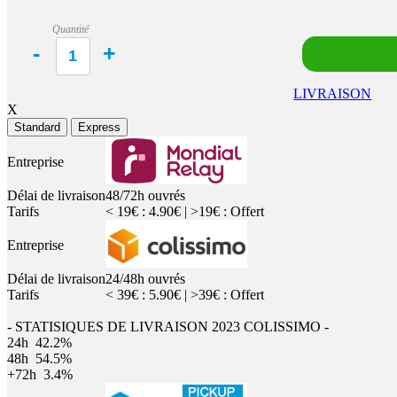
Quantité
LIVRAISON
X
Standard
Express
Entreprise
Délai de livraison
48/72h ouvrés
Tarifs
< 19€ : 4.90€ | >19€ : Offert
Entreprise
Délai de livraison
24/48h ouvrés
Tarifs
< 39€ : 5.90€ | >39€ : Offert
- STATISIQUES DE LIVRAISON 2023 COLISSIMO -
24h
42.2%
48h
54.5%
+72h
3.4%