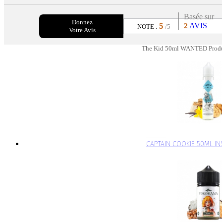
Basée sur
Donnez
5
AVIS
2
NOTE :
/5
Votre Avis
The Kid 50ml WANTED Produi
CAPTAIN COOKIE 50ML IN