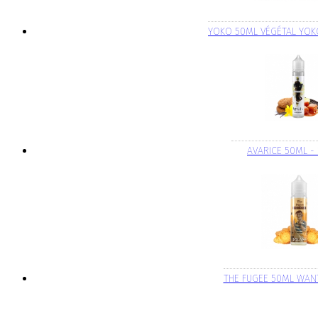
YOKO 50ML VÉGÉTAL YO
AVARICE 50ML -
THE FUGEE 50ML WAN