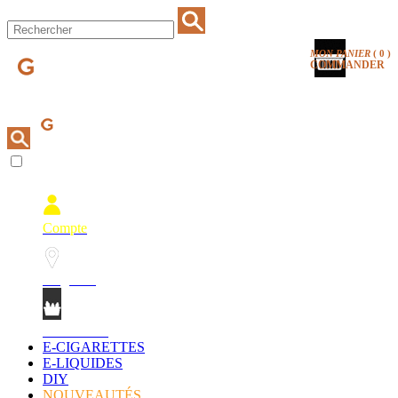
MON PANIER
(
0
)
COMMANDER
Compte
Magasins
Mon Panier
E-CIGARETTES
E-LIQUIDES
DIY
NOUVEAUTÉS