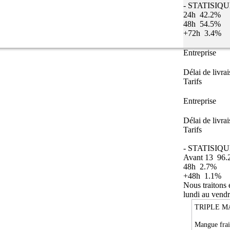
- STATISIQ
24h
42.2%
48h
54.5%
+72h
3.4%
Entreprise
Délai de livra
Tarifs
Entreprise
Délai de livra
Tarifs
- STATISIQU
Avant 13
96.
48h
2.7%
+48h
1.1%
Nous traitons
lundi au vendr
TRIPLE M
Mangue frai