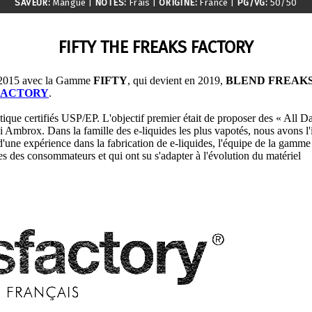
SAVEUR:
Mangue
|
NOTES:
Frais
|
ORIGINE:
France
|
PG/VG:
50/50
FIFTY THE FREAKS FACTORY
n 2015 avec la Gamme
FIFTY
, qui devient en 2019,
BLEND FREAK
FACTORY
.
ue certifiés USP/EP. L'objectif premier était de proposer des « All Day »
 ni Ambrox. Dans la famille des e-liquides les plus vapotés, nous avons
'une expérience dans la fabrication de e-liquides, l'équipe de la gamm
es des consommateurs et qui ont su s'adapter à l'évolution du matériel