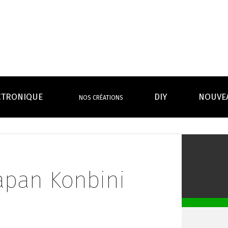
CTRONIQUE
DIY
NOUVE
NOS CRÉATIONS
S MAGASINS
INFOS PRATIQUES
EURS
BATTERIES
RÉSIST
rdeaux Centre
Calculateur BOOSTER Eliquide
rdeaux Chartrons
Ouvrir un flacon Grand format
apan Konbini
urmands
Menthes
Givrés
Cafés
Thés
B
Lexique de la vape
rques
Un problème, une question ?
Boxs/ Mods
Boxs
e,
OS AVANTAGES
Toutes les Ré
avec accu
batterie
tech ...
coils, têtes d’
amovible
intégrée
Quel kit de cigarette choisir ?
mèch
raison offerte