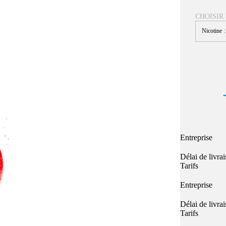
Quel E-liquide choisir ?
adeau au choix
CHOISIR
Quelle Accu choisir ?
OPES
Le végétol c'est quoi ?
Nicotine 
Les carto
Voir tout
Les Accus
pour p
piles
pour boxs
 Poche
MAXI FORMATS
GRANDS FORMA
100ml et +
50ml
RBA Reconst
RBA, coton, 
hes
Entreprise
s
Délai de livra
Tarifs
Entreprise
Délai de livra
Tarifs