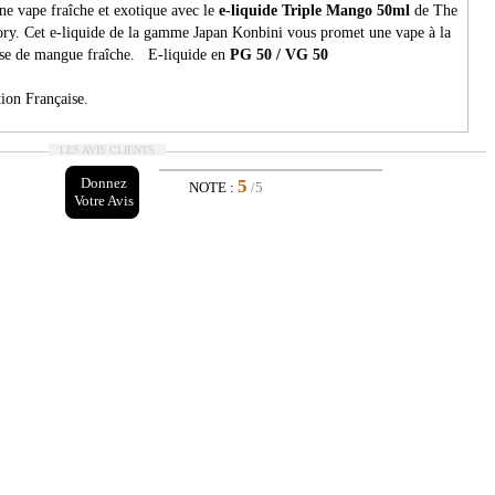
ne vape fraîche et exotique avec le
e-liquide Triple Mango 50ml
de The
ory. Cet e-liquide de la gamme Japan Konbini vous promet une vape à la
nse de mangue fraîche. E-liquide en
PG 50 / VG 50
ion Française.
LES AVIS CLIENTS
Donnez
5
NOTE :
/5
Votre Avis