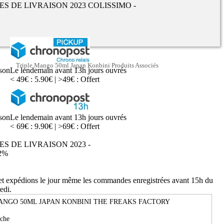
UES DE LIVRAISON 2023 COLISSIMO -
Triple Mango 50ml Japan Konbini Produits Associés
ison
Le lendemain avant 13h jours ouvrés
< 49€ : 5.90€ | >49€ : Offert
ison
Le lendemain avant 13h jours ouvrés
< 69€ : 9.90€ | >69€ : Offert
ES DE LIVRAISON 2023 -
2%
 et expédions le jour même les commandes enregistrées avant 15h du
edi.
ANGO 50ML JAPAN KONBINI THE FREAKS FACTORY
che