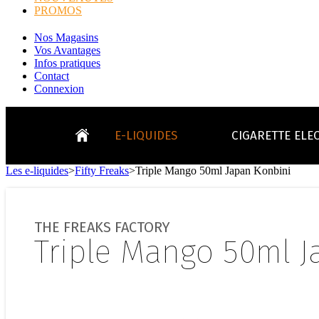
PROMOS
Nos Magasins
Vos Avantages
Infos pratiques
Contact
Connexion
E-LIQUIDES
CIGARETTE ELE
Les e-liquides
>
Fifty Freaks
>
Triple Mango 50ml Japan Konbini
LE
KITS E-CIGARETTES
CLEAROMIS
Bo
LE BLOG
THE FREAKS FACTORY
Bo
Triple Mango 50ml J
Tabacs
Fruités
Go
Toutes les ma
- INFOS GENERICLOP
Eleaf, Aspir
V
TOUS LES E-LIQUIDES
Smok, Innokin, Joye
Formats classiques
Liv
- INFOS VAPE
- VÉGÉTAL/NATUREL