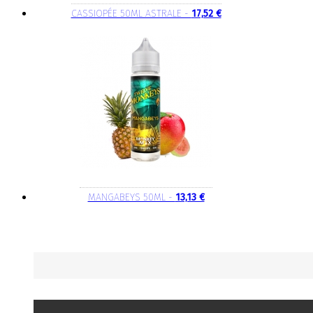
CASSIOPÉE 50ML ASTRALE -
17,52 €
MANGABEYS 50ML -
13,13 €