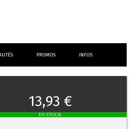
AUTÉS
PROMOS
INFOS
L’AVIS DES MÉDECINS
ACCESSOIRES
ANCES
LA PRESSE EN PARLE
Emission "C'est dans l'air"
13,93 €
oissons
Boosters
Reportage Vox Pop ARTE
Drip Tip
Chargeurs
Interview France Bleu Genericlop
embouts, becs
câbles, secteurs
EN STOCK
sistances
atomiseurs,
es