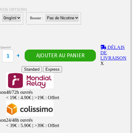
 VOS OPTIONS
:
Booster :
Rangements
Flacons vides
étuis, housses
uches
ods
DÉLAIS
Quantité
TS
PETITS FORMATS
DE
10ml
Pyrex
Pièces détachées
LIVRAISON
vitres de
Rings, adaptateurs,
X
rechange
bagues silicones ...
ructible
Standard
Express
fils...
ison
48/72h ouvrés
< 19€ : 4.90€ | >19€ : Offert
ison
24/48h ouvrés
< 39€ : 5.90€ | >39€ : Offert