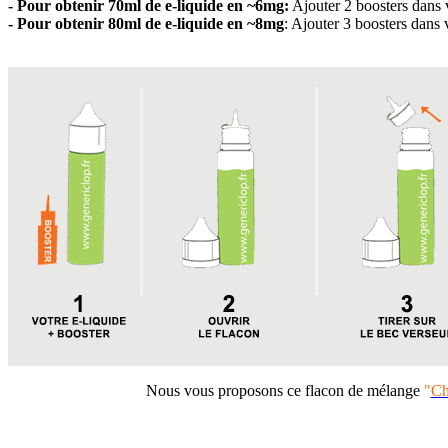
- Pour obtenir 70ml de e-liquide en
~
6mg:
Ajouter 2 boosters dans 
- Pour obtenir 80ml
de e-liquide
en ~8mg
: Ajouter 3 boosters dans 
Nous vous proposons ce flacon de mélange
"
Ch