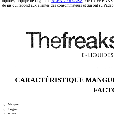
liquides, l'équipe de la gamme
BLEND FREAKS
, FIFTY FREAKS (ex
de jus qui répond aux attentes des consommateurs et qui ont su s'adapt
CARACTÉRISTIQUE MANGUE
FACT
Marque:
Origine:
PG/VG: