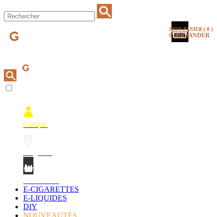
MON PANIER
(
0
)
COMMANDER
Compte
Magasins
Mon Panier
E-CIGARETTES
E-LIQUIDES
DIY
NOUVEAUTÉS