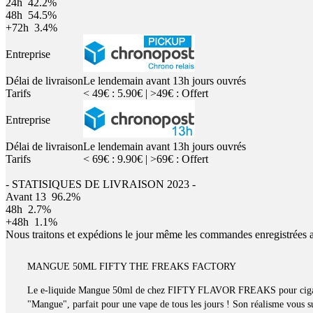
24h
42.2%
48h
54.5%
+72h
3.4%
Entreprise
Délai de livraison
Le lendemain avant 13h jours ouvrés
Tarifs
< 49€ : 5.90€ | >49€ : Offert
Entreprise
Délai de livraison
Le lendemain avant 13h jours ouvrés
Tarifs
< 69€ : 9.90€ | >69€ : Offert
- STATISIQUES DE LIVRAISON 2023 -
Avant 13
96.2%
48h
2.7%
+48h
1.1%
Nous traitons et expédions le jour même les commandes enregistrées 
MANGUE 50ML FIFTY THE FREAKS FACTORY
Le e-liquide Mangue 50ml de chez FIFTY FLAVOR FREAKS pour cigaret
"Mangue", parfait pour une vape de tous les jours ! Son réalisme vous s