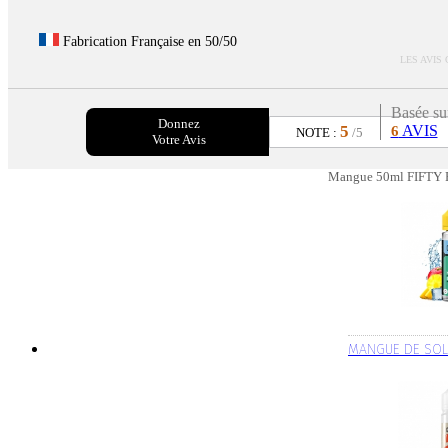
Fabrication Française en 50/50
LES AVIS
Basée su
Donnez
5
AVIS
6
NOTE :
/5
Votre Avis
Mangue 50ml FIFTY P
MANGUE DE SOL