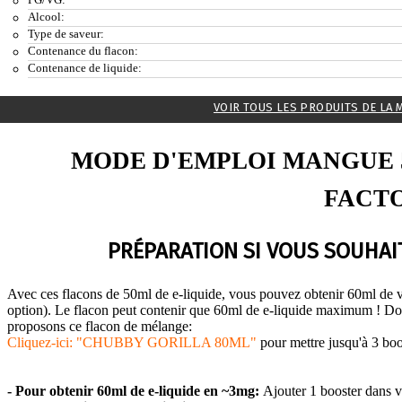
Alcool:
Type de saveur:
Contenance du flacon:
Contenance de liquide:
VOIR TOUS LES PRODUITS DE LA 
MODE D'EMPLOI MANGUE 
FACT
PRÉPARATION SI VOUS SOUHAIT
Avec ces flacons de 50ml de e-liquide, vous pouvez obtenir 60ml de v
option). Le flacon peut contenir que 60ml de e-liquide maximum ! Do
proposons ce flacon de mélange:
Cliquez-ici: "CHUBBY GORILLA 80ML"
pour mettre jusqu'à 3 boo
- Pour obtenir 60ml de e-liquide en
~3
mg:
Ajouter 1 booster dans v