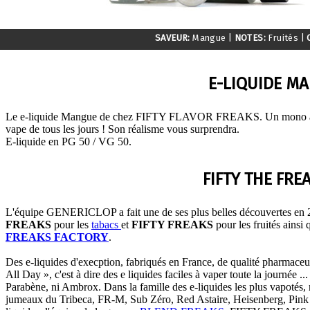
SAVEUR:
Mangue
|
NOTES:
Fruités
|
E-LIQUIDE MA
Le e-liquide Mangue de chez FIFTY FLAVOR FREAKS. Un mono arôm
vape de tous les jours ! Son réalisme vous surprendra.
E-liquide en PG 50 / VG 50.
FIFTY THE FRE
L'équipe GENERICLOP a fait une de ses plus belles découvertes e
FREAKS
pour les
tabacs
et
FIFTY FREAKS
pour les fruités ainsi
FREAKS FACTORY
.
Des e-liquides d'execption, fabriqués en France, de qualité pharmaceut
All Day », c'est à dire des e liquides faciles à vaper toute la journée .
Parabène, ni Ambrox. Dans la famille des e-liquides les plus vapotés,
jumeaux du Tribeca, FR-M, Sub Zéro, Red Astaire, Heisenberg, Pink Ma