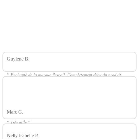
Guylene B.
Avis Sur Adaptateur Secteur 1A Flexcoil
FLEXCOIL
"
Enchanté de la marque flexcoil. Complètement déçu du produit
kanger tech. Double le temps de chargement même sur une batterie
neuve. A quand le retour de la marque flexcoil
"
Marc G.
Avis Sur Adaptateur Secteur 1A Flexcoil FLEXCOIL
"
Très utile
"
Nelly Isabelle P.
Avis Sur Adaptateur Secteur 1A Flexcoil