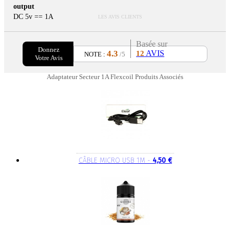
output
DC 5v == 1A
LES AVIS CLIENTS
Basée sur
Donnez
4.3
AVIS
12
NOTE :
/5
Votre Avis
Adaptateur Secteur 1A Flexcoil Produits Associés
CÂBLE MICRO USB 1M -
4,50 €