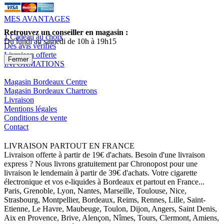
MES AVANTAGES
Retrouvez un conseiller en magasin :
1 Cadeau au choix
Du lundi au samedi de 10h à 19h15
Des avis vérifiés
Livraison offerte
Fermer
INFORMATIONS
Magasin Bordeaux Centre
Magasin Bordeaux Chartrons
Livraison
Mentions légales
Conditions de vente
Contact
LIVRAISON PARTOUT EN FRANCE
Livraison offerte à partir de 19€ d'achats. Besoin d'une livraison
express ? Nous livrons gratuitement par Chronopost pour une
livraison le lendemain à partir de 39€ d'achats. Votre cigarette
électronique et vos e-liquides à Bordeaux et partout en France...
Paris, Grenoble, Lyon, Nantes, Marseille, Toulouse, Nice,
Strasbourg, Montpellier, Bordeaux, Reims, Rennes, Lille, Saint-
Etienne, Le Havre, Maubeuge, Toulon, Dijon, Angers, Saint Denis,
Aix en Provence, Brive, Alençon, Nîmes, Tours, Clermont, Amiens,