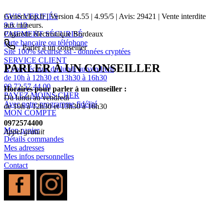
AVIS VERIFIÉS
Genericlop.fr
|
Version 4.55
|
4.95
/
5
| Avis:
29421
| Vente interdite
9.8 / 10
aux mineurs.
PAIEMENT SÉCURISÉ
Cigarette électronique Bordeaux
carte bancaire ou téléphone
Parler à un conseiller
Site 100% sécurisé ssl - données cryptées
SERVICE CLIENT
PARLER À UN CONSEILLER
A votre écoute du lundi au vendredi
de 10h à 12h30 et 13h30 à 16h30
09 72 57 44 00
Horaires pour parler à un conseiller :
PAYEZ MOINS CHER
Du lundi au vendredi
Avec notre programme fidélité
de 10h à 12h30 et 13h30 à 16h30
MON COMPTE
0972574400
Mon panier
Appel gratuit
Détails commandes
Mes adresses
Mes infos personnelles
Contact