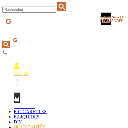
MON PANIER
(
0
)
COMMANDER
Compte
Magasins
Mon Panier
E-CIGARETTES
E-LIQUIDES
DIY
NOUVEAUTÉS