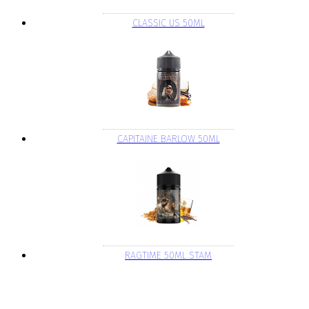
CLASSIC US 50ML
CAPITAINE BARLOW 50ML
RAGTIME 50ML STAM