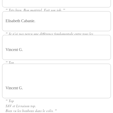
FLEXCOIL
"
Très bien. Bon matériel. Fait son job.
"
Elisabeth Cabanie.
Avis Sur Adaptateur Secteur 1A Flexcoil
FLEXCOIL
"
Je n'ai pas perçu une différence fondamentale entre tous les
adaptateurs dont j'ai eu usage !! rien à dire sur ce produit !
"
Vincent G.
Avis Sur Adaptateur Secteur 1A Flexcoil
FLEXCOIL
"
Top
Super compact et pratique.
SAV et Livraison top.
Bien vu les bonbons dans le colis.
"
Vincent G.
Avis Sur Adaptateur Secteur 1A Flexcoil
FLEXCOIL
"
Top
SAV et Livraison top.
Bien vu les bonbons dans le colis.
"