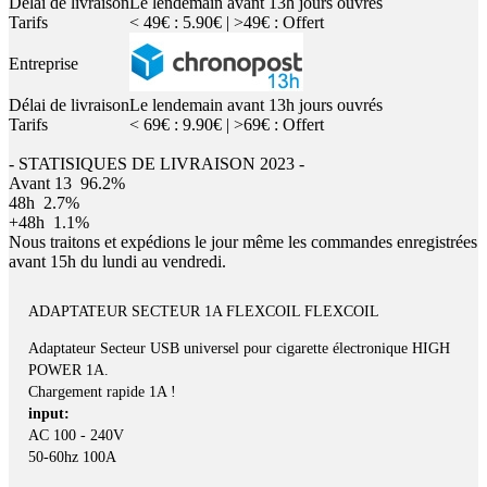
Délai de livraison
Le lendemain avant 13h jours ouvrés
Tarifs
< 49€ : 5.90€ | >49€ : Offert
Entreprise
Délai de livraison
Le lendemain avant 13h jours ouvrés
Tarifs
< 69€ : 9.90€ | >69€ : Offert
- STATISIQUES DE LIVRAISON 2023 -
Avant 13
96.2%
48h
2.7%
+48h
1.1%
Nous traitons et expédions le jour même les commandes enregistrées
avant 15h du lundi au vendredi.
ADAPTATEUR SECTEUR 1A FLEXCOIL FLEXCOIL
Adaptateur Secteur USB universel pour cigarette électronique HIGH
POWER 1A.
Chargement rapide 1A !
input:
AC 100 - 240V
50-60hz 100A