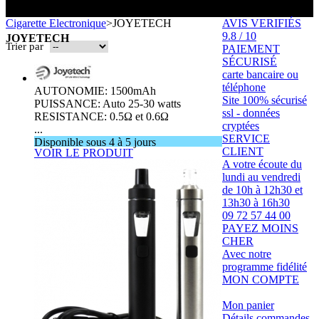
Toutes les marques
- SELS DE NICOTINE
Boxs
Cigarette Electronique
>
JOYETECH
AVIS VERIFIÉS
Eleaf, Aspire,
batterie
Smok, Innokin, Joyetech ...
- FORMATS ÉCONOMIQUES
classiques
9.8 / 10
L’AVIS DES MÉDECINS
JOYETECH
intégrée
Trier par
PAIEMENT
- LES PLUS VENDUS
SÉCURISÉ
LA PRESSE EN PARLE
carte bancaire ou
- LES PACKS PROMOS
LES MINI-CLOPES
Emission "C'est dans l'air"
téléphone
AUTONOMIE: 1500mAh
- RECHERCHE AVANCÉE
Site 100% sécurisé
PUISSANCE: Auto 25-30 watts
Reportage Vox Pop ARTE
ssl - données
RESISTANCE: 0.5Ω et 0.6Ω
Interview France Bleu Genericlop
cryptées
ts Boxs
...
SERVICE
Disponible sous 4 à 5 jours
CLIENT
VOIR LE PRODUIT
A votre écoute du
Pods & Formats Poche
lundi au vendredi
de 10h à 12h30 et
13h30 à 16h30
09 72 57 44 00
utant
PAYEZ MOINS
 d'emploi
CHER
Les cartouches
pour pods
Avec notre
programme fidélité
MON COMPTE
Mon panier
Détails commandes