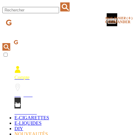
MON PANIER
(
0
)
COMMANDER
Compte
Magasins
Mon Panier
E-CIGARETTES
E-LIQUIDES
DIY
NOUVEAUTÉS