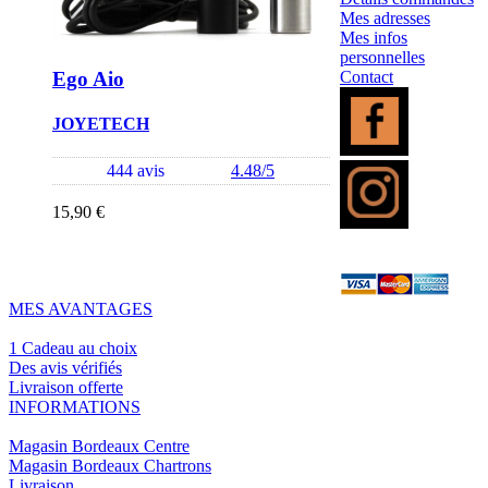
Mes adresses
Mes infos
personnelles
Ego Aio
Contact
JOYETECH
444 avis
4.48/5
15,90 €
MES AVANTAGES
1 Cadeau au choix
Des avis vérifiés
Livraison offerte
INFORMATIONS
Magasin Bordeaux Centre
Magasin Bordeaux Chartrons
Livraison