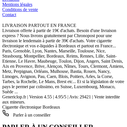
Mentions légales
Conditions de vente
Contact
LIVRAISON PARTOUT EN FRANCE
Livraison offerte à partir de 19€ d'achats. Besoin d'une livraison
express ? Nous livrons gratuitement par Chronopost pour une
livraison le lendemain à partir de 39€ d'achats. Votre cigarette
électronique et vos e-liquides à Bordeaux et partout en France...
Paris, Grenoble, Lyon, Nantes, Marseille, Toulouse, Nice,
Strasbourg, Montpellier, Bordeaux, Reims, Rennes, Lille, Saint-
Etienne, Le Havre, Maubeuge, Toulon, Dijon, Angers, Saint Denis,
Aix en Provence, Brive, Alençon, Nîmes, Tours, Clermont, Amiens,
Metz, Perpignan, Orléans, Mulhouse, Bastia, Rouen, Nancy,
Limoges, Avignon, Pau, Caen, Blois, Poitiers, Arles, la Corse,
Tarbes, la Rochelle, Le Mans, Brest etc... Et si la législation de votre
pays le permet par colissimo, en Suisse, Luxembourg, Monaco,
Suède ...
Genericlop.fr
|
Version 4.55
|
4.95
/
5
| Avis:
29421
| Vente interdite
aux mineurs.
Cigarette électronique Bordeaux
Parler à un conseiller